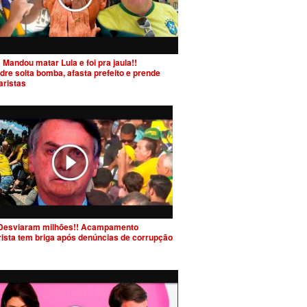
 Mandou matar Lula e foi pra jaula!!
dre solta bomba, afasta prefeito e prende
aristas
Desviaram milhões!! Acampamento
rista tem briga após denúncias de corrupção