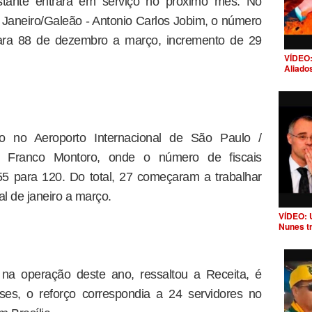
stante entrará em serviço no próximo mês. No
e Janeiro/Galeão - Antonio Carlos Jobim, o número
para 88 de dezembro a março, incremento de 29
VÍDEO:
Aliado
o no Aeroporto Internacional de São Paulo /
é Franco Montoro, onde o número de fiscais
 para 120. Do total, 27 começaram a trabalhar
l de janeiro a março.
VÍDEO: 
Nunes t
 na operação deste ano, ressaltou a Receita, é
s, o reforço correspondia a 24 servidores no