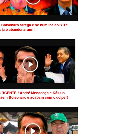
 Bolsonaro arrega e se humilha ao STF!!
s já o abandonaram!!
URGENTE!! André Mendonça e Kássio
raem Bolsonaro e acabam com o golpe!!