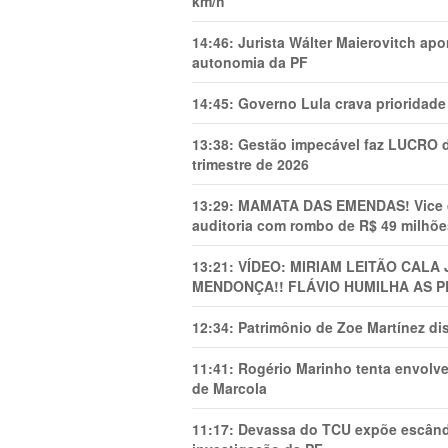
km/h
14:46:
Jurista Wálter Maierovitch ap
autonomia da PF
14:45:
Governo Lula crava prioridade 
13:38:
Gestão impecável faz LUCRO d
trimestre de 2026
13:29:
MAMATA DAS EMENDAS! Vice de 
auditoria com rombo de R$ 49 milhõe
13:21:
VÍDEO: MIRIAM LEITÃO CAL
MENDONÇA!! FLÁVIO HUMILHA AS P
12:34:
Patrimônio de Zoe Martínez d
11:41:
Rogério Marinho tenta envolve
de Marcola
11:17:
Devassa do TCU expõe escânda