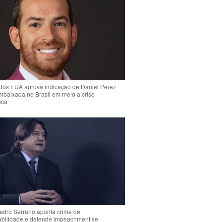
dos EUA aprova indicação de Daniel Perez
mbaixada no Brasil em meio a crise
ica
Pedro Serrano aponta crime de
abilidade e defende impeachment se