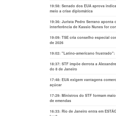
19:58:
Senado dos EUA aprova indica
meio a crise diplomática
19:36:
Jurista Pedro Serrano aponta
interferência de Kassio Nunes for co
19:09:
TSE cria conselho especial co
de 2026
19:02:
"Latino-americano frustrado":
18:37:
STF impõe derrota a Alexandre
do 8 de Janeiro
17:48:
EUA exigem vantagens comercia
açúcar
17:29:
Ministros do STF formam maio
de emendas
16:33:
Rio de Janeiro entra em ESTÁ