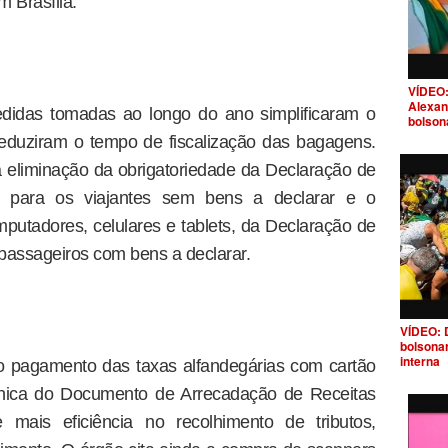
 Brasília.
VÍDEO:
Alexan
didas tomadas ao longo do ano simplificaram o
bolson
eduziram o tempo de fiscalização das bagagens.
 a eliminação da obrigatoriedade da Declaração de
para os viajantes sem bens a declarar e o
mputadores, celulares e tablets, da Declaração de
passageiros com bens a declarar.
VÍDEO: 
bolsona
interna
o pagamento das taxas alfandegárias com cartão
ônica do Documento de Arrecadação de Receitas
 mais eficiência no recolhimento de tributos,