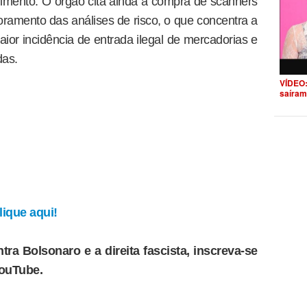
imento. O órgão cita ainda a compra de scanners
oramento das análises de risco, o que concentra a
aior incidência de entrada ilegal de mercadorias e
das.
VÍDEO:
saíram
ique aqui!
tra Bolsonaro e a direita fascista, inscreva-se
YouTube.