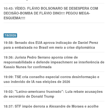
10:43:
VÍDEO: FLÁVIO BOLSONARO SE DESESPERA COM
DECISÃO-BOMBA DE FLÁVIO DINO!!! PEGOU MEGA-
ESQUEMA!!!!
7/8/2026
19:58:
Senado dos EUA aprova indicação de Daniel Perez
para a embaixada no Brasil em meio a crise diplomática
19:36:
Jurista Pedro Serrano aponta crime de
responsabilidade e defende impeachment se interferência de
Kassio Nunes for confirmada
19:09:
TSE cria conselho especial contra desinformação e
uso indevido de IA nas eleições de 2026
19:02:
"Latino-americano frustrado": Lula rebate acusações
de secretário de Donald Trump
18:37:
STF impõe derrota a Alexandre de Moraes e acolhe