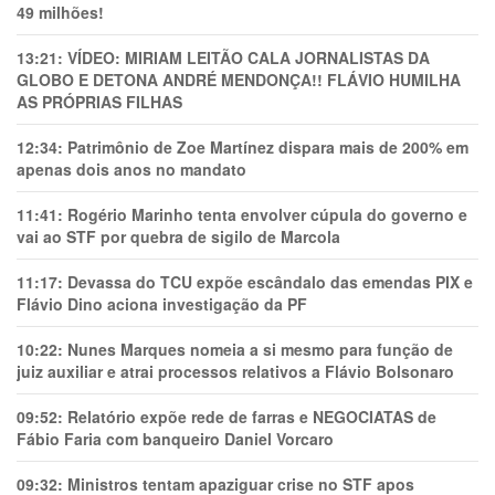
49 milhões!
13:21:
VÍDEO: MIRIAM LEITÃO CALA JORNALISTAS DA
GLOBO E DETONA ANDRÉ MENDONÇA!! FLÁVIO HUMILHA
AS PRÓPRIAS FILHAS
12:34:
Patrimônio de Zoe Martínez dispara mais de 200% em
apenas dois anos no mandato
11:41:
Rogério Marinho tenta envolver cúpula do governo e
vai ao STF por quebra de sigilo de Marcola
11:17:
Devassa do TCU expõe escândalo das emendas PIX e
Flávio Dino aciona investigação da PF
10:22:
Nunes Marques nomeia a si mesmo para função de
juiz auxiliar e atrai processos relativos a Flávio Bolsonaro
09:52:
Relatório expõe rede de farras e NEGOCIATAS de
Fábio Faria com banqueiro Daniel Vorcaro
09:32:
Ministros tentam apaziguar crise no STF apos