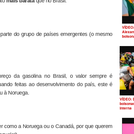
ito
mais barata
que no Brasil.
VÍDEO:
Alexan
az parte do grupo de países emergentes (o mesmo
bolson
preço da gasolina no Brasil, o valor sempre é
ndo feitas ao desenvolvimento do país, este é
u à Noruega.
VÍDEO: 
bolsona
interna
ser como a Noruega ou o Canadá, por que querem