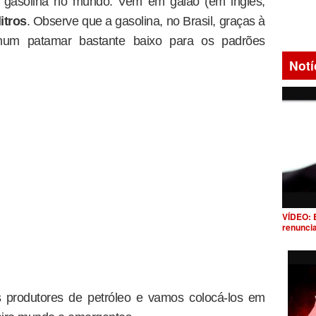
a gasolina no mundo. Vem em galão (em inglês,
litros
. Observe que a gasolina, no Brasil, graças à
 num patamar bastante baixo para os padrões
Notí
VÍDEO: 
renunci
 produtores de petróleo e vamos colocá-los em