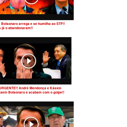
 Bolsonaro arrega e se humilha ao STF!!
s já o abandonaram!!
URGENTE!! André Mendonça e Kássio
raem Bolsonaro e acabam com o golpe!!