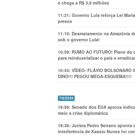
e chega a R$ 3,8 milhões
11:21:
Governo Lula reforça Lei Mari
presos
11:10:
Desmatamento na Amazônia de
sob o governo Lula!
10:59:
RUMO AO FUTURO! Plano da cha
para reindustrializar o país e erradic
10:43:
VÍDEO: FLÁVIO BOLSONARO 
DINO!!! PEGOU MEGA-ESQUEMA!!!!
7/8/2026
19:58:
Senado dos EUA aprova indica
meio a crise diplomática
19:36:
Jurista Pedro Serrano aponta
interferência de Kassio Nunes for co