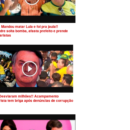
 Mandou matar Lula e foi pra jaula!!
dre solta bomba, afasta prefeito e prende
aristas
Desviaram milhões!! Acampamento
rista tem briga após denúncias de corrupção