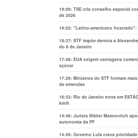
19:09:
TSE cria conselho especial co
de 2026
19:02:
"Latino-americano frustrado":
18:37:
STF impõe derrota a Alexandre
do 8 de Janeiro
17:48:
EUA exigem vantagens comercia
açúcar
17:29:
Ministros do STF formam maio
de emendas
16:33:
Rio de Janeiro entra em ESTÁ
km/h
14:46:
Jurista Wálter Maierovitch ap
autonomia da PF
14:45:
Governo Lula crava prioridade 