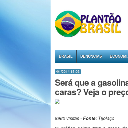
BRASIL
DENÚNCIAS
ECONOMI
4/1/2014 15:03
Será que a gasolin
caras? Veja o preç
8960 visitas -
Fonte:
Tijolaço