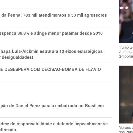
a da Penha: 783 mil atendimentos e 53 mil agressores
spenca 36,8% e atinge menor patamar desde 2016
Trump te
pa Lula-Alckmin estrutura 13 eixos estratégicos
vetado; 
temporár
ar desigualdades!
SE DESESPERA COM DECISÃO-BOMBA DE FLÁVIO
ção de Daniel Perez para a embaixada no Brasil em
 crime de responsabilidade e defende impeachment se
Moraes b
nfirmada
dos Pais