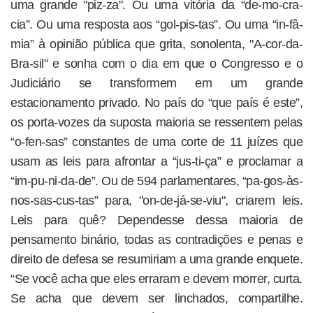
uma grande "piz-za". Ou uma vitória da “de-mo-cra-
cia”. Ou uma resposta aos “gol-pis-tas”. Ou uma “in-fâ-
mia” à opinião pública que grita, sonolenta, "A-cor-da-
Bra-sil" e sonha com o dia em que o Congresso e o
Judiciário se transformem em um grande
estacionamento privado. No país do “que país é este”,
os porta-vozes da suposta maioria se ressentem pelas
“o-fen-sas” constantes de uma corte de 11 juízes que
usam as leis para afrontar a “jus-ti-ça” e proclamar a
“im-pu-ni-da-de”. Ou de 594 parlamentares, “pa-gos-às-
nos-sas-cus-tas” para, "on-de-já-se-viu", criarem leis.
Leis para quê? Dependesse dessa maioria de
pensamento binário, todas as contradições e penas e
direito de defesa se resumiriam a uma grande enquete.
“Se você acha que eles erraram e devem morrer, curta.
Se acha que devem ser linchados, compartilhe.