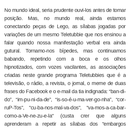
No mundo ideal, seria prudente ouvi-los antes de tomar
posição. Mas, no mundo real, ainda estamos
conectando peças de Lego, as sílabas jogadas por
variações de um mesmo Teletubbie que nos ensinou a
falar quando nossa manifestação verbal era ainda
gutural. Tornamo-nos bípedes, mas continuamos
babando, repetindo com a boca e os olhos
hipnotizados, com vozes vacilantes, as associações
criadas neste grande programa Teletubbies que é a
televisão, o rádio, a revista, o jornal, o meme de duas
frases do Facebook e o e-mail da tia indignada: “ban-di-
do”, “im-pu-ni-da-de”, “is-so-é-u-ma-ver-go-nha”, “cor-
ruP-Tos”, "cu-ba-nos-mal-va-dos", "va-mos-a-ca-bar-
como-a-Ve-ne-zu-e-la" (custa crer que alguns
aprenderam a repetir as sílabas dos "embargos