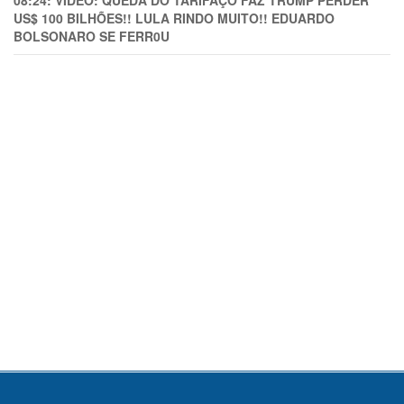
08:24:
VÍDEO: QUEDA DO TARIFAÇO FAZ TRUMP PERDER
US$ 100 BILHÕES!! LULA RINDO MUITO!! EDUARDO
BOLSONARO SE FERR0U