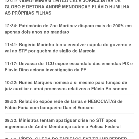
13:21:
VÍDEO: MIRIAM LEITÃO CALA JORNALISTAS DA
GLOBO E DETONA ANDRÉ MENDONÇA!! FLÁVIO HUMILHA
AS PRÓPRIAS FILHAS
12:34:
Patrimônio de Zoe Martínez dispara mais de 200% em
apenas dois anos no mandato
11:41:
Rogério Marinho tenta envolver cúpula do governo e
vai ao STF por quebra de sigilo de Marcola
11:17:
Devassa do TCU expõe escândalo das emendas PIX e
Flávio Dino aciona investigação da PF
10:22:
Nunes Marques nomeia a si mesmo para função de
juiz auxiliar e atrai processos relativos a Flávio Bolsonaro
09:52:
Relatório expõe rede de farras e NEGOCIATAS de
Fábio Faria com banqueiro Daniel Vorcaro
09:32:
Ministros tentam apaziguar crise no STF apos
ingerência de André Mendonça sobre a Polícia Federal