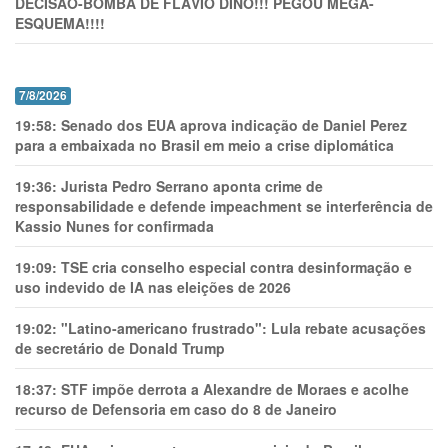
DECISÃO-BOMBA DE FLÁVIO DINO!!! PEGOU MEGA-
ESQUEMA!!!!
7/8/2026
19:58:
Senado dos EUA aprova indicação de Daniel Perez
para a embaixada no Brasil em meio a crise diplomática
19:36:
Jurista Pedro Serrano aponta crime de
responsabilidade e defende impeachment se interferência de
Kassio Nunes for confirmada
19:09:
TSE cria conselho especial contra desinformação e
uso indevido de IA nas eleições de 2026
19:02:
"Latino-americano frustrado": Lula rebate acusações
de secretário de Donald Trump
18:37:
STF impõe derrota a Alexandre de Moraes e acolhe
recurso de Defensoria em caso do 8 de Janeiro