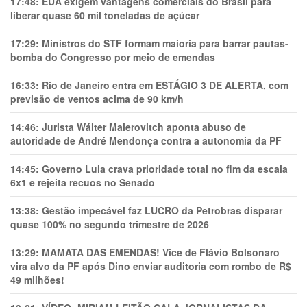
17:48:
EUA exigem vantagens comerciais do Brasil para
liberar quase 60 mil toneladas de açúcar
17:29:
Ministros do STF formam maioria para barrar pautas-
bomba do Congresso por meio de emendas
16:33:
Rio de Janeiro entra em ESTÁGIO 3 DE ALERTA, com
previsão de ventos acima de 90 km/h
14:46:
Jurista Wálter Maierovitch aponta abuso de
autoridade de André Mendonça contra a autonomia da PF
14:45:
Governo Lula crava prioridade total no fim da escala
6x1 e rejeita recuos no Senado
13:38:
Gestão impecável faz LUCRO da Petrobras disparar
quase 100% no segundo trimestre de 2026
13:29:
MAMATA DAS EMENDAS! Vice de Flávio Bolsonaro
vira alvo da PF após Dino enviar auditoria com rombo de R$
49 milhões!