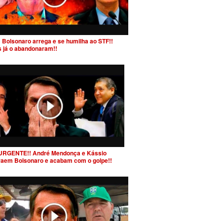
 Bolsonaro arrega e se humilha ao STF!!
s já o abandonaram!!
URGENTE!! André Mendonça e Kássio
raem Bolsonaro e acabam com o golpe!!