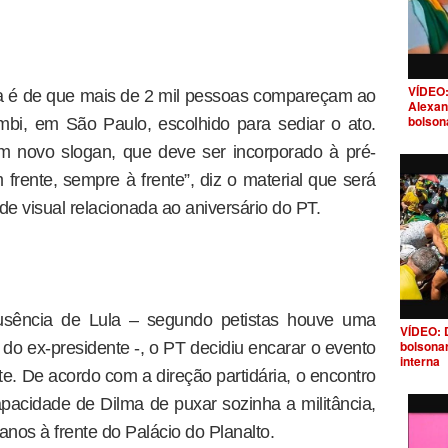
VÍDEO:
ria é de que mais de 2 mil pessoas compareçam ao
Alexan
bolson
i, em São Paulo, escolhido para sediar o ato.
m novo slogan, que deve ser incorporado à pré-
ente, sempre à frente”, diz o material que será
ade visual relacionada ao aniversário do PT.
sência de Lula – segundo petistas houve uma
VÍDEO: 
bolsona
do ex-presidente -, o PT decidiu encarar o evento
interna
e. De acordo com a direção partidária, o encontro
pacidade de Dilma de puxar sozinha a militância,
anos à frente do Palácio do Planalto.