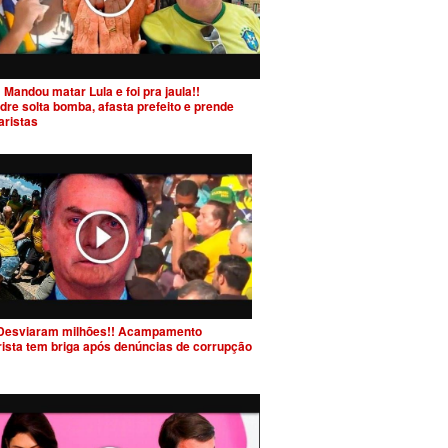
 Mandou matar Lula e foi pra jaula!!
dre solta bomba, afasta prefeito e prende
aristas
Desviaram milhões!! Acampamento
rista tem briga após denúncias de corrupção