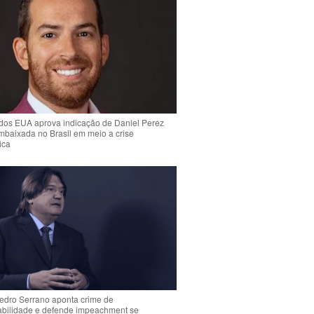
dos EUA aprova indicação de Daniel Perez
mbaixada no Brasil em meio a crise
ica
Pedro Serrano aponta crime de
abilidade e defende impeachment se