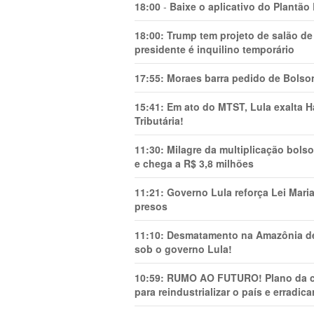
18:00
-
Baixe o aplicativo do Plantão
18:00:
Trump tem projeto de salão de
presidente é inquilino temporário
17:55:
Moraes barra pedido de Bolson
15:41:
Em ato do MTST, Lula exalta H
Tributária!
11:30:
Milagre da multiplicação bolso
e chega a R$ 3,8 milhões
11:21:
Governo Lula reforça Lei Mari
presos
11:10:
Desmatamento na Amazônia de
sob o governo Lula!
10:59:
RUMO AO FUTURO! Plano da cha
para reindustrializar o país e erradic