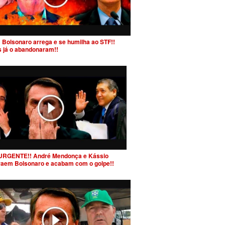
 Bolsonaro arrega e se humilha ao STF!!
s já o abandonaram!!
URGENTE!! André Mendonça e Kássio
raem Bolsonaro e acabam com o golpe!!