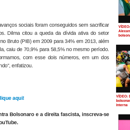
vanços sociais foram conseguidos sem sacrificar
VÍDEO:
Alexan
. Dilma citou a queda da dívida ativa do setor
bolson
erno Bruto (PIB) em 2009 para 34% em 2013, além
ela, caiu de 70,9% para 58,5% no mesmo período.
sformamos, com esse dois números, em um dos
do”, enfatizou.
VÍDEO: 
ique aqui!
bolsona
interna
tra Bolsonaro e a direita fascista, inscreva-se
YouTube.