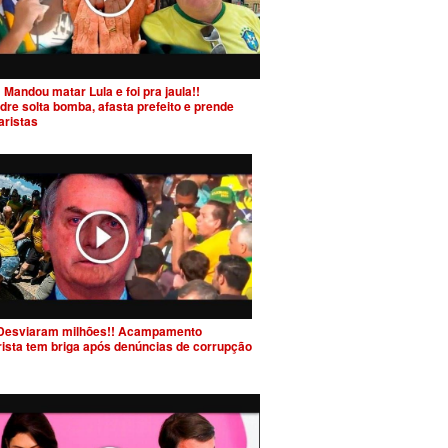
 Mandou matar Lula e foi pra jaula!!
dre solta bomba, afasta prefeito e prende
aristas
Desviaram milhões!! Acampamento
rista tem briga após denúncias de corrupção