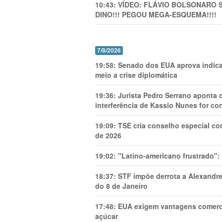
10:43:
VÍDEO: FLÁVIO BOLSONARO 
DINO!!! PEGOU MEGA-ESQUEMA!!!!
7/8/2026
19:58:
Senado dos EUA aprova indica
meio a crise diplomática
19:36:
Jurista Pedro Serrano aponta
interferência de Kassio Nunes for co
19:09:
TSE cria conselho especial co
de 2026
19:02:
"Latino-americano frustrado":
18:37:
STF impõe derrota a Alexandre
do 8 de Janeiro
17:48:
EUA exigem vantagens comercia
açúcar