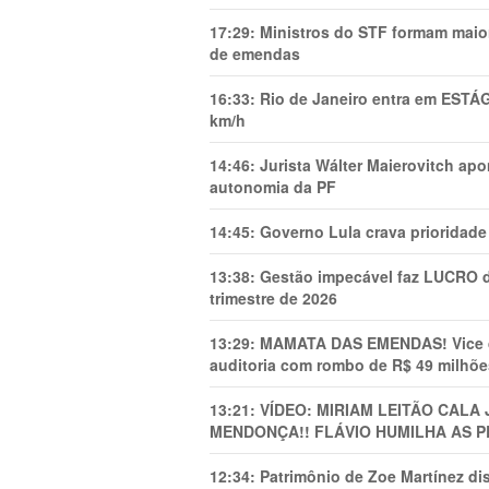
17:29:
Ministros do STF formam maio
de emendas
16:33:
Rio de Janeiro entra em ESTÁ
km/h
14:46:
Jurista Wálter Maierovitch ap
autonomia da PF
14:45:
Governo Lula crava prioridade 
13:38:
Gestão impecável faz LUCRO d
trimestre de 2026
13:29:
MAMATA DAS EMENDAS! Vice de 
auditoria com rombo de R$ 49 milhõe
13:21:
VÍDEO: MIRIAM LEITÃO CAL
MENDONÇA!! FLÁVIO HUMILHA AS P
12:34:
Patrimônio de Zoe Martínez d