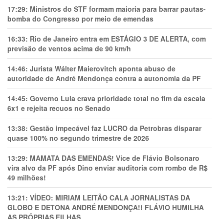
17:29:
Ministros do STF formam maioria para barrar pautas-
bomba do Congresso por meio de emendas
16:33:
Rio de Janeiro entra em ESTÁGIO 3 DE ALERTA, com
previsão de ventos acima de 90 km/h
14:46:
Jurista Wálter Maierovitch aponta abuso de
autoridade de André Mendonça contra a autonomia da PF
14:45:
Governo Lula crava prioridade total no fim da escala
6x1 e rejeita recuos no Senado
13:38:
Gestão impecável faz LUCRO da Petrobras disparar
quase 100% no segundo trimestre de 2026
13:29:
MAMATA DAS EMENDAS! Vice de Flávio Bolsonaro
vira alvo da PF após Dino enviar auditoria com rombo de R$
49 milhões!
13:21:
VÍDEO: MIRIAM LEITÃO CALA JORNALISTAS DA
GLOBO E DETONA ANDRÉ MENDONÇA!! FLÁVIO HUMILHA
AS PRÓPRIAS FILHAS