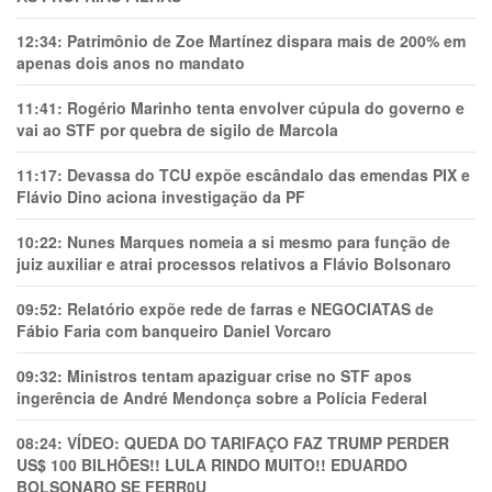
12:34:
Patrimônio de Zoe Martínez dispara mais de 200% em
apenas dois anos no mandato
11:41:
Rogério Marinho tenta envolver cúpula do governo e
vai ao STF por quebra de sigilo de Marcola
11:17:
Devassa do TCU expõe escândalo das emendas PIX e
Flávio Dino aciona investigação da PF
10:22:
Nunes Marques nomeia a si mesmo para função de
juiz auxiliar e atrai processos relativos a Flávio Bolsonaro
09:52:
Relatório expõe rede de farras e NEGOCIATAS de
Fábio Faria com banqueiro Daniel Vorcaro
09:32:
Ministros tentam apaziguar crise no STF apos
ingerência de André Mendonça sobre a Polícia Federal
08:24:
VÍDEO: QUEDA DO TARIFAÇO FAZ TRUMP PERDER
US$ 100 BILHÕES!! LULA RINDO MUITO!! EDUARDO
BOLSONARO SE FERR0U