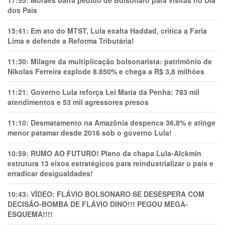
17:55:
Moraes barra pedido de Bolsonaro para visitas no Dia
dos Pais
15:41:
Em ato do MTST, Lula exalta Haddad, critica a Faria
Lima e defende a Reforma Tributária!
11:30:
Milagre da multiplicação bolsonarista: patrimônio de
Nikolas Ferreira explode 8.850% e chega a R$ 3,8 milhões
11:21:
Governo Lula reforça Lei Maria da Penha: 783 mil
atendimentos e 53 mil agressores presos
11:10:
Desmatamento na Amazônia despenca 36,8% e atinge
menor patamar desde 2016 sob o governo Lula!
10:59:
RUMO AO FUTURO! Plano da chapa Lula-Alckmin
estrutura 13 eixos estratégicos para reindustrializar o país e
erradicar desigualdades!
10:43:
VÍDEO: FLÁVIO BOLSONARO SE DESESPERA COM
DECISÃO-BOMBA DE FLÁVIO DINO!!! PEGOU MEGA-
ESQUEMA!!!!