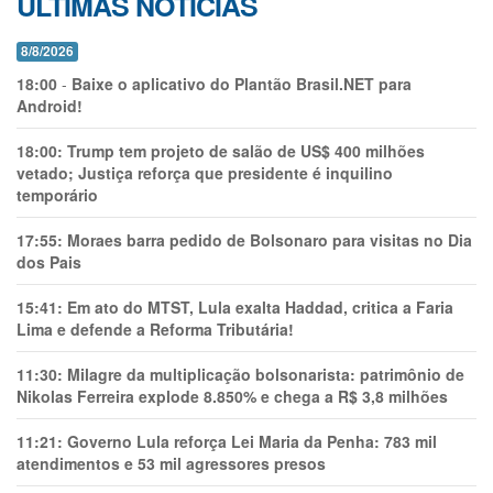
ÚLTIMAS NOTÍCIAS
8/8/2026
18:00
-
Baixe o aplicativo do Plantão Brasil.NET para
Android!
18:00:
Trump tem projeto de salão de US$ 400 milhões
vetado; Justiça reforça que presidente é inquilino
temporário
17:55:
Moraes barra pedido de Bolsonaro para visitas no Dia
dos Pais
15:41:
Em ato do MTST, Lula exalta Haddad, critica a Faria
Lima e defende a Reforma Tributária!
11:30:
Milagre da multiplicação bolsonarista: patrimônio de
Nikolas Ferreira explode 8.850% e chega a R$ 3,8 milhões
11:21:
Governo Lula reforça Lei Maria da Penha: 783 mil
atendimentos e 53 mil agressores presos