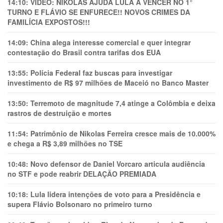
14:10:
VÍDEO: NIKOLAS AJUDA LULA A VENCER NO 1°
TURNO E FLÁVIO SE ENFURECE!! NOVOS CRIMES DA
FAMILÍCIA EXPOSTOS!!!
14:09:
China alega interesse comercial e quer integrar
contestação do Brasil contra tarifas dos EUA
13:55:
Polícia Federal faz buscas para investigar
investimento de R$ 97 milhões de Maceió no Banco Master
13:50:
Terremoto de magnitude 7,4 atinge a Colômbia e deixa
rastros de destruição e mortes
11:54:
Patrimônio de Nikolas Ferreira cresce mais de 10.000%
e chega a R$ 3,89 milhões no TSE
10:48:
Novo defensor de Daniel Vorcaro articula audiência
no STF e pode reabrir DELAÇÃO PREMIADA
10:18:
Lula lidera intenções de voto para a Presidência e
supera Flávio Bolsonaro no primeiro turno