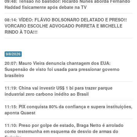
09:48:
Tensão no bastidor: Ricardo Nunes aborda Fernando
Haddad fisicamente após debate na TV
08:14:
VÍDEO: FLÁVIO BOLSONARO DELATADO E PRESO!!
VORCARO ESCOLHE ADVOGADO P0RRETA E MICHELLE
RINDO À TOA!!!
9/8/2026
20:07:
Mauro Vieira denuncia chantagem dos EUA:
Suspensão de visto foi usada para pressionar governo
brasileiro
11:19:
China vai investir US$ 1 bi para trazer parque
industrial zero carbono inédito ao Brasil
11:15:
PIX conquista 80% da confiança e supera instituições,
aponta Quaest
11:10:
Preso por golpe de estado, Braga Netto é arrolado
como testemunha em esquema de desvio de armas do