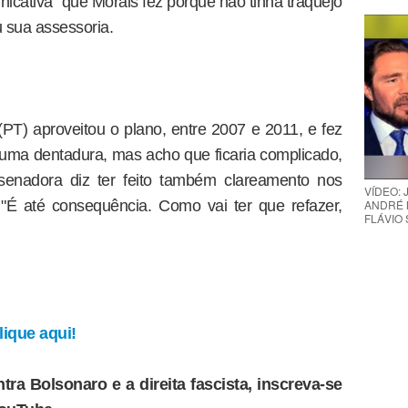
icativa" que Morais fez porque não tinha traquejo
ou sua assessoria.
PT) aproveitou o plano, entre 2007 e 2011, e fez
r uma dentadura, mas acho que ficaria complicado,
senadora diz ter feito também clareamento nos
VÍDEO:
"É até consequência. Como vai ter que refazer,
ANDRÉ 
FLÁVIO
ique aqui!
tra Bolsonaro e a direita fascista, inscreva-se