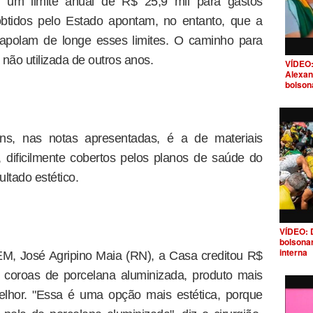
 um limite anual de R$ 25,9 mil para gastos
btidos pelo Estado apontam, no entanto, que a
apolam de longe esses limites. O caminho para
 não utilizada de outros anos.
VÍDEO:
Alexan
bolson
, nas notas apresentadas, é a de materiais
 dificilmente cobertos pelos planos de saúde do
ltado estético.
VÍDEO: 
bolsona
interna
EM, José Agripino Maia (RN), a Casa creditou R$
 coroas de porcelana aluminizada, produto mais
elhor. "Essa é uma opção mais estética, porque