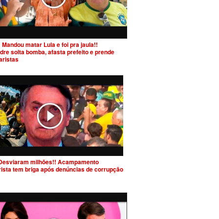
 Mandou matar Lula e foi pra jaula!!
dre solta bomba, afasta prefeito e prende
aristas
Desviaram milhões!! Acampamento
rista tem briga após denúncias de corrupção