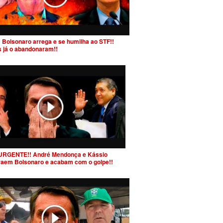
 Bolsonaro arrega e se humilha ao STF!!
s já o abandonaram!!
URGENTE!! André Mendonça e Kássio
raem Bolsonaro e acabam com o golpe!!