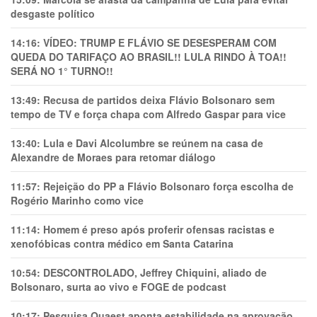
desgaste político
14:16:
VÍDEO: TRUMP E FLÁVIO SE DESESPERAM COM
QUEDA DO TARIFAÇO AO BRASIL!! LULA RINDO À TOA!!
SERÁ NO 1° TURNO!!
13:49:
Recusa de partidos deixa Flávio Bolsonaro sem
tempo de TV e força chapa com Alfredo Gaspar para vice
13:40:
Lula e Davi Alcolumbre se reúnem na casa de
Alexandre de Moraes para retomar diálogo
11:57:
Rejeição do PP a Flávio Bolsonaro força escolha de
Rogério Marinho como vice
11:14:
Homem é preso após proferir ofensas racistas e
xenofóbicas contra médico em Santa Catarina
10:54:
DESCONTROLADO, Jeffrey Chiquini, aliado de
Bolsonaro, surta ao vivo e FOGE de podcast
10:17:
Pesquisa Quaest aponta estabilidade na aprovação