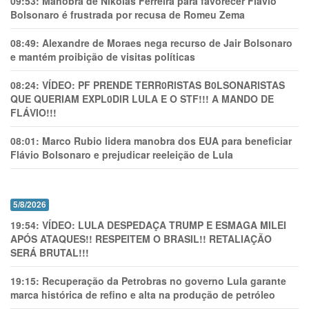
09:53:
Manobra de Nikolas Ferreira para favorecer Flávio
Bolsonaro é frustrada por recusa de Romeu Zema
08:49:
Alexandre de Moraes nega recurso de Jair Bolsonaro
e mantém proibição de visitas políticas
08:24:
VÍDEO: PF PRENDE TERR0RlSTAS B0LSONARlSTAS
QUE QUERIAM EXPL0DlR LULA E O STF!!! A MANDO DE
FLÁVIO!!!
08:01:
Marco Rubio lidera manobra dos EUA para beneficiar
Flávio Bolsonaro e prejudicar reeleição de Lula
5/8/2026
19:54:
VÍDEO: LULA DESPEDAÇA TRUMP E ESMAGA MILEI
APÓS ATAQUES!! RESPEITEM O BRASIL!! RETALIAÇÃO
SERÁ BRUTAL!!!
19:15:
Recuperação da Petrobras no governo Lula garante
marca histórica de refino e alta na produção de petróleo