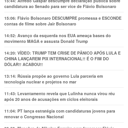
15:44:
Alfredo Gaspar descumpre declaração pública sobre
candidatura ao Senado para ser vice de Flávio Bolsonaro
15:06:
Flávio Bolsonaro DESCUMPRE promessa e ESCONDE
contas de filme sobre Jair Bolsonaro
14:52:
Avanço da esquerda nos EUA ameaça bases do
movimento MAGA e assusta Donald Trump
14:20:
VÍDEO: TRUMP TEM CRlSE DE PÂNlCO APÓS LULA E
CHINA LANÇAREM PIX INTERNACIONAL!! É O FIM DO
DÓLAR!! ACABOU!!
13:14:
Rússia propõe ao governo Lula parceria em
tecnologia nuclear e projetos no mar
11:43:
Levantamento revela que Lulinha nunca virou réu
após 20 anos de acusações em ciclos eleitorais
11:04:
PT lança estratégia com candidaturas jovens para
renovar o Congresso Nacional