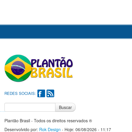
REDES SOCIAIS:
Buscar
Notícias do Flamengo
Notícias do Corinthians
Plantão Brasil - Todos os direitos reservados ®
Desenvolvido por:
Rok Design
- Hoje: 06/08/2026 - 11:17