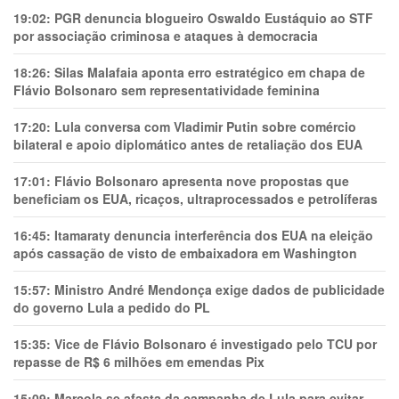
19:02:
PGR denuncia blogueiro Oswaldo Eustáquio ao STF
por associação criminosa e ataques à democracia
18:26:
Silas Malafaia aponta erro estratégico em chapa de
Flávio Bolsonaro sem representatividade feminina
17:20:
Lula conversa com Vladimir Putin sobre comércio
bilateral e apoio diplomático antes de retaliação dos EUA
17:01:
Flávio Bolsonaro apresenta nove propostas que
beneficiam os EUA, ricaços, ultraprocessados e petrolíferas
16:45:
Itamaraty denuncia interferência dos EUA na eleição
após cassação de visto de embaixadora em Washington
15:57:
Ministro André Mendonça exige dados de publicidade
do governo Lula a pedido do PL
15:35:
Vice de Flávio Bolsonaro é investigado pelo TCU por
repasse de R$ 6 milhões em emendas Pix
15:09:
Marcola se afasta da campanha de Lula para evitar