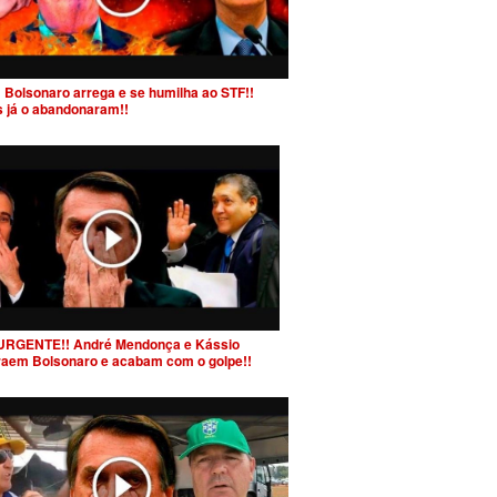
 Bolsonaro arrega e se humilha ao STF!!
s já o abandonaram!!
URGENTE!! André Mendonça e Kássio
raem Bolsonaro e acabam com o golpe!!