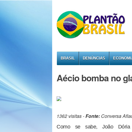
BRASIL
DENÚNCIAS
ECONOMI
Aécio bomba no g
1362 visitas -
Fonte:
Conversa Afia
Como se sabe, João Dória 