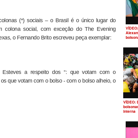
lonas (*) sociais – o Brasil é o único lugar do
VÍDEO:
m colona social, com exceção do The Evening
Alexan
bolson
exas, o Fernando Brito escreveu peça exemplar:
 Esteves a respeito dos “: que votam com o
os que votam com o bolso - com o bolso alheio, o
VÍDEO: 
bolsona
interna