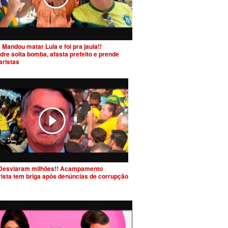
 Mandou matar Lula e foi pra jaula!!
dre solta bomba, afasta prefeito e prende
aristas
Desviaram milhões!! Acampamento
rista tem briga após denúncias de corrupção