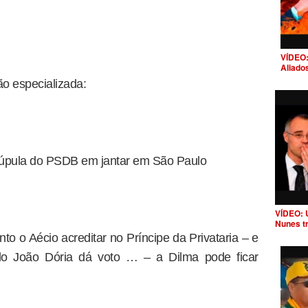
VÍDEO:
Aliado
o especializada:
 cúpula do PSDB em jantar em São Paulo
VÍDEO: 
Nunes t
o o Aécio acreditar no Príncipe da Privataria – e
o João Dória dá voto … – a Dilma pode ficar