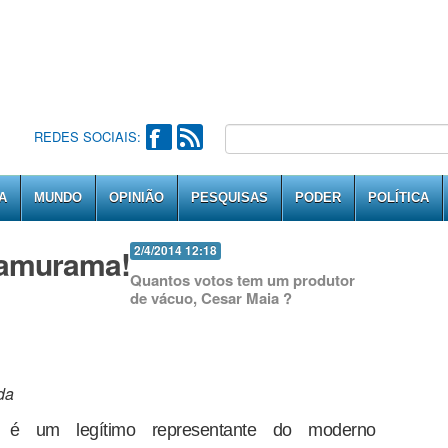
REDES SOCIAIS:
A
MUNDO
OPINIÃO
PESQUISAS
PODER
POLÍTICA
lamurama!
2/4/2014 12:18
Quantos votos tem um produtor
de vácuo, Cesar Maia ?
da
é um legítimo representante do moderno