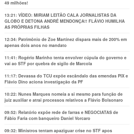
49 milhões!
13:21:
VÍDEO: MIRIAM LEITÃO CALA JORNALISTAS DA
GLOBO E DETONA ANDRÉ MENDONÇA!! FLÁVIO HUMILHA
AS PRÓPRIAS FILHAS
12:34:
Patrimônio de Zoe Martínez dispara mais de 200% em
apenas dois anos no mandato
11:41:
Rogério Marinho tenta envolver cúpula do governo e
vai ao STF por quebra de sigilo de Marcola
11:17:
Devassa do TCU expõe escândalo das emendas PIX e
Flávio Dino aciona investigação da PF
10:22:
Nunes Marques nomeia a si mesmo para função de
juiz auxiliar e atrai processos relativos a Flávio Bolsonaro
09:52:
Relatório expõe rede de farras e NEGOCIATAS de
Fábio Faria com banqueiro Daniel Vorcaro
09:32:
Ministros tentam apaziguar crise no STF apos