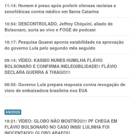
11:14:
Homem é preso após proferir ofensas racistas e
xenofóbicas contra médico em Santa Catarina
10:54:
DESCONTROLADO, Jeffrey Chiquini, aliado de
Bolsonaro, surta ao vivo e FOGE de podcast
10:17:
Pesquisa Quaest aponta estabilidade na aprovação
do governo Lula pelo segundo mês seguido
09:14:
VÍDEO: KASSIO NUNES HUMlLHA FLÁVIO
BOLSONARO E CONFIRMA INELEGIBILIDADE!! FLÁVIO
DECLARA GUERRA A THIAGO!!!
08:55:
Governo Lula prepara resposta contra revogação de
visto de embaixadora brasileira nos EUA
4/8/2026
19:21:
VÍDEO: GLOBO NÃO MOSTROU!!! PF CHEGA EM
FLÁVIO BOLSONARO NO CASO INSS! LULINHA FOI
INOCENTADO! GLOBO ABAFOU