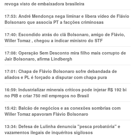
revoga visto de embaixadora brasileira
17:53:
André Mendonça nega liminar e libera vídeo de Flávio
Bolsonaro que associa PT a facções criminosas
17:40:
Escondido atrás do clã Bolsonaro, amigo de Flávio,
Willer Tomaz , chegou a indicar ministro do STF
17:08:
Operação Sem Desconto mira filho mais corrupto de
Jair Bolsonaro, afirma Lindbergh
17:01:
Chapa de Flávio Bolsonaro sofre debandada de
aliados e PL é forçado a disputar com chapa pura
16:59:
Industrializar minerais críticos pode injetar R$ 192 bi
no PIB e criar 750 mil empregos no Brasil
15:42:
Balcão de negócios e as conexões sombrias com
Willer Tomaz apavoram Flávio Bolsonaro
13:34:
Defesa de Lulinha denuncia "pesca probatória" e
vazamentos ilegais de inquéritos sigilosos