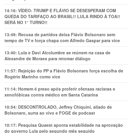
14:16:
VÍDEO: TRUMP E FLÁVIO SE DESESPERAM COM
QUEDA DO TARIFAÇO AO BRASIL!! LULA RINDO À TOA!!
SERÁ NO 1° TURNO!!
13:49:
Recusa de partidos deixa Flávio Bolsonaro sem
tempo de TV e força chapa com Alfredo Gaspar para vice
13:40:
Lula e Davi Alcolumbre se reúnem na casa de
Alexandre de Moraes para retomar diálogo
11:57:
Rejeição do PP a Flávio Bolsonaro força escolha de
Rogério Marinho como vice
11:14:
Homem é preso após proferir ofensas racistas e
xenofóbicas contra médico em Santa Catarina
10:54:
DESCONTROLADO, Jeffrey Chiquini, aliado de
Bolsonaro, surta ao vivo e FOGE de podcast
10:17:
Pesquisa Quaest aponta estabilidade na aprovação
do governo Lula pelo segundo mês seguido