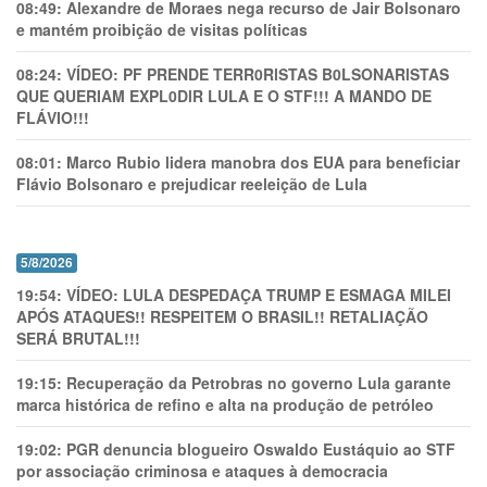
08:49:
Alexandre de Moraes nega recurso de Jair Bolsonaro
e mantém proibição de visitas políticas
08:24:
VÍDEO: PF PRENDE TERR0RlSTAS B0LSONARlSTAS
QUE QUERIAM EXPL0DlR LULA E O STF!!! A MANDO DE
FLÁVIO!!!
08:01:
Marco Rubio lidera manobra dos EUA para beneficiar
Flávio Bolsonaro e prejudicar reeleição de Lula
5/8/2026
19:54:
VÍDEO: LULA DESPEDAÇA TRUMP E ESMAGA MILEI
APÓS ATAQUES!! RESPEITEM O BRASIL!! RETALIAÇÃO
SERÁ BRUTAL!!!
19:15:
Recuperação da Petrobras no governo Lula garante
marca histórica de refino e alta na produção de petróleo
19:02:
PGR denuncia blogueiro Oswaldo Eustáquio ao STF
por associação criminosa e ataques à democracia