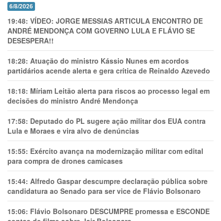
6/8/2026
19:48:
VÍDEO: JORGE MESSIAS ARTICULA ENCONTRO DE
ANDRÉ MENDONÇA COM GOVERNO LULA E FLÁVIO SE
DESESPERA!!
18:28:
Atuação do ministro Kássio Nunes em acordos
partidários acende alerta e gera crítica de Reinaldo Azevedo
18:18:
Míriam Leitão alerta para riscos ao processo legal em
decisões do ministro André Mendonça
17:58:
Deputado do PL sugere ação militar dos EUA contra
Lula e Moraes e vira alvo de denúncias
15:55:
Exército avança na modernização militar com edital
para compra de drones camicases
15:44:
Alfredo Gaspar descumpre declaração pública sobre
candidatura ao Senado para ser vice de Flávio Bolsonaro
15:06:
Flávio Bolsonaro DESCUMPRE promessa e ESCONDE