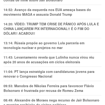
contas de filme sobre Jair Bolsonaro
14:52:
Avanço da esquerda nos EUA ameaça bases do
movimento MAGA e assusta Donald Trump
14:20:
VÍDEO: TRUMP TEM CRlSE DE PÂNlCO APÓS LULA E
CHINA LANÇAREM PIX INTERNACIONAL!! É O FIM DO
DÓLAR!! ACABOU!!
13:14:
Rússia propõe ao governo Lula parceria em
tecnologia nuclear e projetos no mar
11:43:
Levantamento revela que Lulinha nunca virou réu
após 20 anos de acusações em ciclos eleitorais
11:04:
PT lança estratégia com candidaturas jovens para
renovar o Congresso Nacional
09:53:
Manobra de Nikolas Ferreira para favorecer Flávio
Bolsonaro é frustrada por recusa de Romeu Zema
08:49:
Alexandre de Moraes nega recurso de Jair Bolsonaro
e mantém proibição de visitas políticas