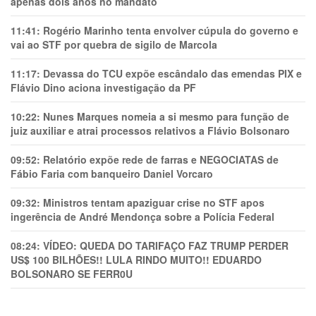
apenas dois anos no mandato
11:41:
Rogério Marinho tenta envolver cúpula do governo e
vai ao STF por quebra de sigilo de Marcola
11:17:
Devassa do TCU expõe escândalo das emendas PIX e
Flávio Dino aciona investigação da PF
10:22:
Nunes Marques nomeia a si mesmo para função de
juiz auxiliar e atrai processos relativos a Flávio Bolsonaro
09:52:
Relatório expõe rede de farras e NEGOCIATAS de
Fábio Faria com banqueiro Daniel Vorcaro
09:32:
Ministros tentam apaziguar crise no STF apos
ingerência de André Mendonça sobre a Polícia Federal
08:24:
VÍDEO: QUEDA DO TARIFAÇO FAZ TRUMP PERDER
US$ 100 BILHÕES!! LULA RINDO MUITO!! EDUARDO
BOLSONARO SE FERR0U