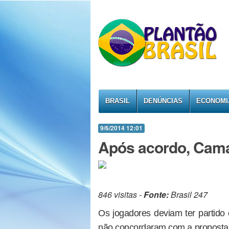
BRASIL
DENÚNCIAS
ECONOMI
9/6/2014 12:01
Após acordo, Cama
846 visitas -
Fonte:
Brasil 247
Os jogadores deviam ter partid
não concordaram com a proposta 