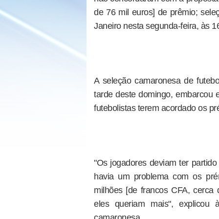
de 76 mil euros] de prêmio; sel
Janeiro nesta segunda-feira, às 1
A seleção camaronesa de futebol
tarde deste domingo, embarcou 
futebolistas terem acordado os pr
"Os jogadores deviam ter partid
havia um problema com os prém
milhões [de francos CFA, cerca 
eles queriam mais", explicou
camaronesa.