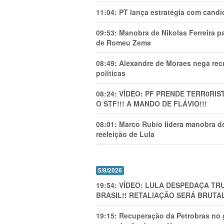
11:04:
PT lança estratégia com candi
09:53:
Manobra de Nikolas Ferreira pa
de Romeu Zema
08:49:
Alexandre de Moraes nega recu
políticas
08:24:
VÍDEO: PF PRENDE TERR0RlS
O STF!!! A MANDO DE FLÁVIO!!!
08:01:
Marco Rubio lidera manobra do
reeleição de Lula
5/8/2026
19:54:
VÍDEO: LULA DESPEDAÇA TRU
BRASIL!! RETALIAÇÃO SERÁ BRUTAL
19:15:
Recuperação da Petrobras no g