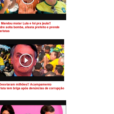
 Mandou matar Lula e foi pra jaula!!
dre solta bomba, afasta prefeito e prende
aristas
Desviaram milhões!! Acampamento
rista tem briga após denúncias de corrupção