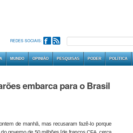
REDES SOCIAIS:
A
MUNDO
OPINIÃO
PESQUISAS
PODER
POLÍTICA
rões embarca para o Brasil
o ontem de manhã, mas recusaram fazê-lo porque
do governo de 50 milhões [de francos CFA, cerca