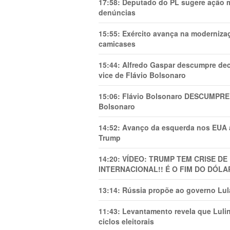
17:58:
Deputado do PL sugere ação mi
denúncias
15:55:
Exército avança na modernizaç
camicases
15:44:
Alfredo Gaspar descumpre dec
vice de Flávio Bolsonaro
15:06:
Flávio Bolsonaro DESCUMPRE 
Bolsonaro
14:52:
Avanço da esquerda nos EUA
Trump
14:20:
VÍDEO: TRUMP TEM CRlSE DE
INTERNACIONAL!! É O FIM DO DÓLA
13:14:
Rússia propõe ao governo Lula
11:43:
Levantamento revela que Luli
ciclos eleitorais