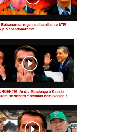
 Bolsonaro arrega e se humilha ao STF!!
s já o abandonaram!!
URGENTE!! André Mendonça e Kássio
raem Bolsonaro e acabam com o golpe!!