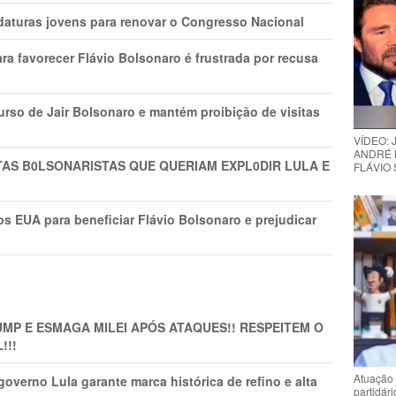
daturas jovens para renovar o Congresso Nacional
ra favorecer Flávio Bolsonaro é frustrada por recusa
rso de Jair Bolsonaro e mantém proibição de visitas
VÍDEO:
ANDRÉ 
TAS B0LSONARlSTAS QUE QUERIAM EXPL0DlR LULA E
FLÁVIO
s EUA para beneficiar Flávio Bolsonaro e prejudicar
MP E ESMAGA MILEI APÓS ATAQUES!! RESPEITEM O
!!!
Atuação 
overno Lula garante marca histórica de refino e alta
partidár