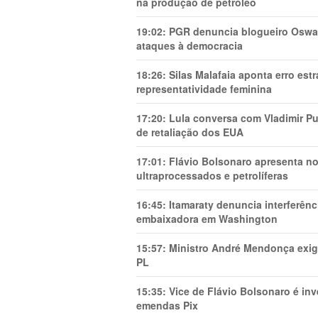
na produção de petróleo
19:02:
PGR denuncia blogueiro Oswal
ataques à democracia
18:26:
Silas Malafaia aponta erro es
representatividade feminina
17:20:
Lula conversa com Vladimir Put
de retaliação dos EUA
17:01:
Flávio Bolsonaro apresenta no
ultraprocessados e petrolíferas
16:45:
Itamaraty denuncia interferên
embaixadora em Washington
15:57:
Ministro André Mendonça exig
PL
15:35:
Vice de Flávio Bolsonaro é in
emendas Pix