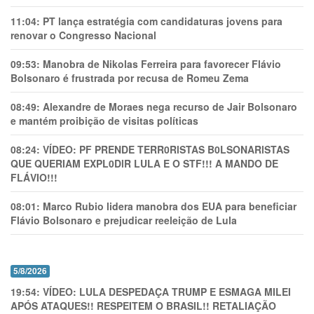
11:04:
PT lança estratégia com candidaturas jovens para
renovar o Congresso Nacional
09:53:
Manobra de Nikolas Ferreira para favorecer Flávio
Bolsonaro é frustrada por recusa de Romeu Zema
08:49:
Alexandre de Moraes nega recurso de Jair Bolsonaro
e mantém proibição de visitas políticas
08:24:
VÍDEO: PF PRENDE TERR0RlSTAS B0LSONARlSTAS
QUE QUERIAM EXPL0DlR LULA E O STF!!! A MANDO DE
FLÁVIO!!!
08:01:
Marco Rubio lidera manobra dos EUA para beneficiar
Flávio Bolsonaro e prejudicar reeleição de Lula
5/8/2026
19:54:
VÍDEO: LULA DESPEDAÇA TRUMP E ESMAGA MILEI
APÓS ATAQUES!! RESPEITEM O BRASIL!! RETALIAÇÃO