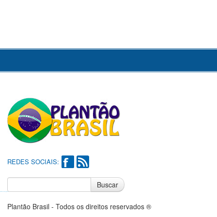
REDES SOCIAIS:
Buscar
Notícias do Flamengo
Notícias do Corinthians
Plantão Brasil - Todos os direitos reservados ®