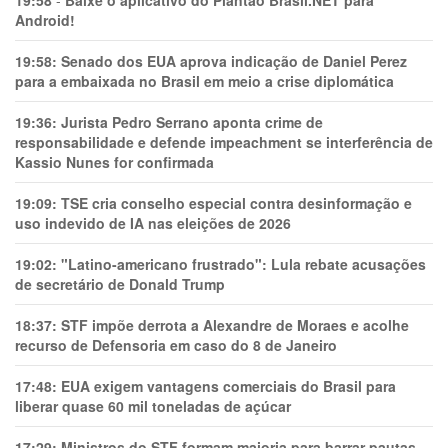
19:58
-
Baixe o aplicativo do Plantão Brasil.NET para
Android!
19:58:
Senado dos EUA aprova indicação de Daniel Perez
para a embaixada no Brasil em meio a crise diplomática
19:36:
Jurista Pedro Serrano aponta crime de
responsabilidade e defende impeachment se interferência de
Kassio Nunes for confirmada
19:09:
TSE cria conselho especial contra desinformação e
uso indevido de IA nas eleições de 2026
19:02:
"Latino-americano frustrado": Lula rebate acusações
de secretário de Donald Trump
18:37:
STF impõe derrota a Alexandre de Moraes e acolhe
recurso de Defensoria em caso do 8 de Janeiro
17:48:
EUA exigem vantagens comerciais do Brasil para
liberar quase 60 mil toneladas de açúcar
17:29:
Ministros do STF formam maioria para barrar pautas-