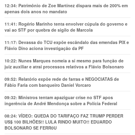
12:34:
Patrimônio de Zoe Martínez dispara mais de 200% em
apenas dois anos no mandato
11:41:
Rogério Marinho tenta envolver cúpula do governo e
vai ao STF por quebra de sigilo de Marcola
11:17:
Devassa do TCU expõe escândalo das emendas PIX e
Flávio Dino aciona investigação da PF
10:22:
Nunes Marques nomeia a si mesmo para função de
juiz auxiliar e atrai processos relativos a Flávio Bolsonaro
09:52:
Relatório expõe rede de farras e NEGOCIATAS de
Fábio Faria com banqueiro Daniel Vorcaro
09:32:
Ministros tentam apaziguar crise no STF apos
ingerência de André Mendonça sobre a Polícia Federal
08:24:
VÍDEO: QUEDA DO TARIFAÇO FAZ TRUMP PERDER
US$ 100 BILHÕES!! LULA RINDO MUITO!! EDUARDO
BOLSONARO SE FERR0U