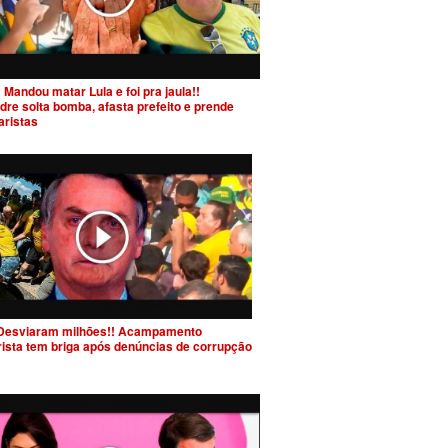
 Mandou matar Lula e foi pra jaula!!
dre solta bomba, afasta prefeito e prende
aristas
Desviaram milhões!! Acampamento
rista tem briga após denúncias de corrupção