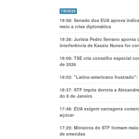
7/8/2026
19:58:
Senado dos EUA aprova indica
meio a crise diplomática
19:36:
Jurista Pedro Serrano aponta
interferência de Kassio Nunes for co
19:09:
TSE cria conselho especial co
de 2026
19:02:
"Latino-americano frustrado":
18:37:
STF impõe derrota a Alexandre
do 8 de Janeiro
17:48:
EUA exigem vantagens comercia
açúcar
17:29:
Ministros do STF formam maio
de emendas