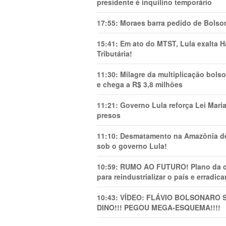
presidente é inquilino temporário
17:55:
Moraes barra pedido de Bolson
15:41:
Em ato do MTST, Lula exalta H
Tributária!
11:30:
Milagre da multiplicação bolso
e chega a R$ 3,8 milhões
11:21:
Governo Lula reforça Lei Mari
presos
11:10:
Desmatamento na Amazônia de
sob o governo Lula!
10:59:
RUMO AO FUTURO! Plano da cha
para reindustrializar o país e erradic
10:43:
VÍDEO: FLÁVIO BOLSONARO 
DINO!!! PEGOU MEGA-ESQUEMA!!!!