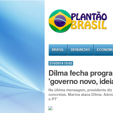
BRASIL
DENÚNCIAS
ECONOMI
2/10/2014 15:02
Dilma fecha progr
'governo novo, idei
Na última mensagem, presidenta diz 
concretas. Marina ataca Dilma. Aéci
o PT'