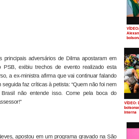
VÍDEO:
Alexan
bolson
 principais adversários de Dilma apostaram em
do PSB, exibiu trechos de evento realizado esta
, a ex-ministra afirma que vai continuar falando
eguida faz críticas à petista: “Quem não foi nem
o Brasil não entende isso. Come pela boca do
ssessor!”
VÍDEO: 
bolsona
interna
 Neves, apostou em um programa gravado na São