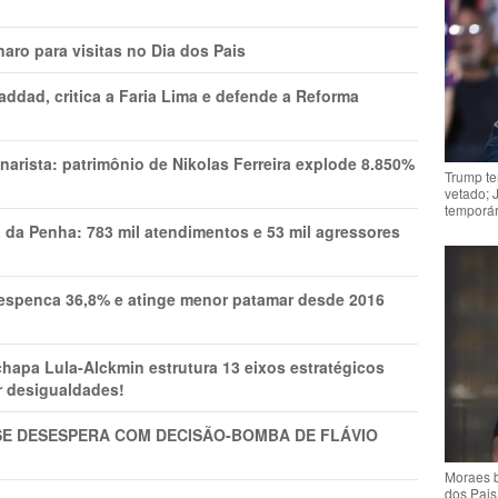
aro para visitas no Dia dos Pais
addad, critica a Faria Lima e defende a Reforma
narista: patrimônio de Nikolas Ferreira explode 8.850%
Trump te
vetado; 
temporár
a da Penha: 783 mil atendimentos e 53 mil agressores
spenca 36,8% e atinge menor patamar desde 2016
pa Lula-Alckmin estrutura 13 eixos estratégicos
ar desigualdades!
SE DESESPERA COM DECISÃO-BOMBA DE FLÁVIO
Moraes b
dos Pais