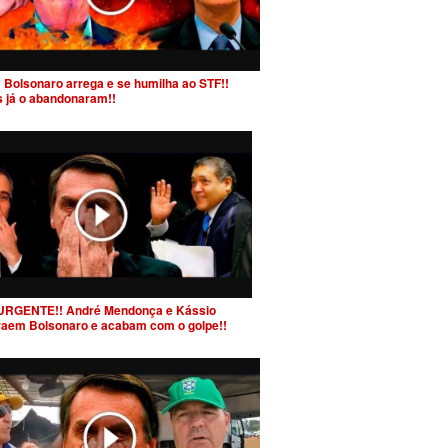
 Bolsonaro arrega e se humilha ao STF!!
s já o abandonaram!!
URGENTE!! André Mendonça e Kássio
raem Bolsonaro e acabam com o golpe!!