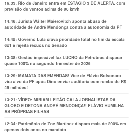
16:33:
Rio de Janeiro entra em ESTÁGIO 3 DE ALERTA, com
previsão de ventos acima de 90 km/h
14:46:
Jurista Wálter Maierovitch aponta abuso de
autoridade de André Mendonça contra a autonomia da PF
14:45:
Governo Lula crava prioridade total no fim da escala
6x1 e rejeita recuos no Senado
13:38:
Gestão impecável faz LUCRO da Petrobras disparar
quase 100% no segundo trimestre de 2026
13:29:
MAMATA DAS EMENDAS! Vice de Flávio Bolsonaro
vira alvo da PF após Dino enviar auditoria com rombo de R$
49 milhões!
13:21:
VÍDEO: MIRIAM LEITÃO CALA JORNALISTAS DA
GLOBO E DETONA ANDRÉ MENDONÇA!! FLÁVIO HUMILHA
AS PRÓPRIAS FILHAS
12:34:
Patrimônio de Zoe Martínez dispara mais de 200% em
apenas dois anos no mandato