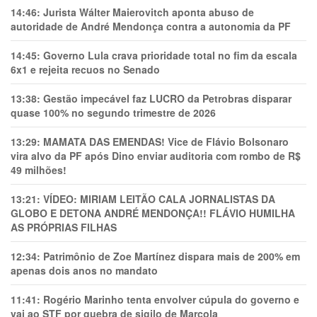
14:46:
Jurista Wálter Maierovitch aponta abuso de
autoridade de André Mendonça contra a autonomia da PF
14:45:
Governo Lula crava prioridade total no fim da escala
6x1 e rejeita recuos no Senado
13:38:
Gestão impecável faz LUCRO da Petrobras disparar
quase 100% no segundo trimestre de 2026
13:29:
MAMATA DAS EMENDAS! Vice de Flávio Bolsonaro
vira alvo da PF após Dino enviar auditoria com rombo de R$
49 milhões!
13:21:
VÍDEO: MIRIAM LEITÃO CALA JORNALISTAS DA
GLOBO E DETONA ANDRÉ MENDONÇA!! FLÁVIO HUMILHA
AS PRÓPRIAS FILHAS
12:34:
Patrimônio de Zoe Martínez dispara mais de 200% em
apenas dois anos no mandato
11:41:
Rogério Marinho tenta envolver cúpula do governo e
vai ao STF por quebra de sigilo de Marcola