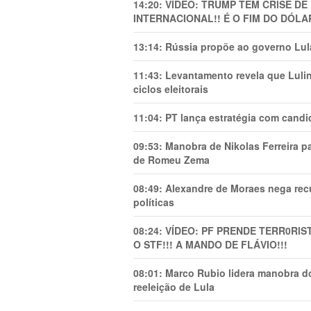
14:20:
VÍDEO: TRUMP TEM CRlSE DE
INTERNACIONAL!! É O FIM DO DÓLA
13:14:
Rússia propõe ao governo Lula
11:43:
Levantamento revela que Luli
ciclos eleitorais
11:04:
PT lança estratégia com candi
09:53:
Manobra de Nikolas Ferreira pa
de Romeu Zema
08:49:
Alexandre de Moraes nega recu
políticas
08:24:
VÍDEO: PF PRENDE TERR0RlS
O STF!!! A MANDO DE FLÁVIO!!!
08:01:
Marco Rubio lidera manobra do
reeleição de Lula