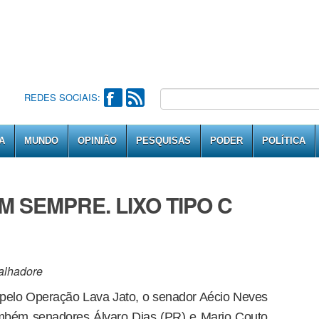
REDES SOCIAIS:
A
MUNDO
OPINIÃO
PESQUISAS
PODER
POLÍTICA
M SEMPRE. LIXO TIPO C
alhadore
pelo Operação Lava Jato, o senador Aécio Neves
mbém senadores Álvaro Dias (PR) e Mario Couto