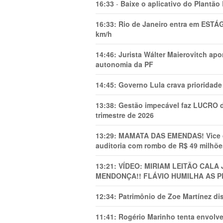
16:33
-
Baixe o aplicativo do Plantão
16:33:
Rio de Janeiro entra em ESTÁ
km/h
14:46:
Jurista Wálter Maierovitch ap
autonomia da PF
14:45:
Governo Lula crava prioridade 
13:38:
Gestão impecável faz LUCRO d
trimestre de 2026
13:29:
MAMATA DAS EMENDAS! Vice de 
auditoria com rombo de R$ 49 milhõe
13:21:
VÍDEO: MIRIAM LEITÃO CAL
MENDONÇA!! FLÁVIO HUMILHA AS P
12:34:
Patrimônio de Zoe Martínez d
11:41:
Rogério Marinho tenta envolve