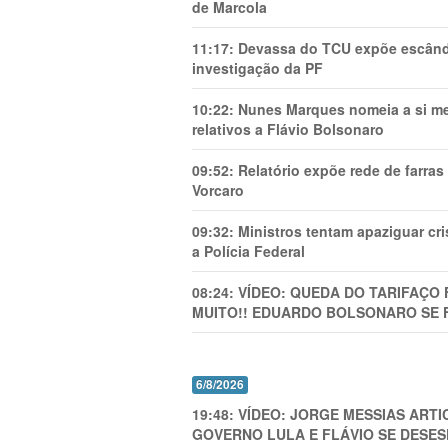
de Marcola
11:17:
Devassa do TCU expõe escânda
investigação da PF
10:22:
Nunes Marques nomeia a si mes
relativos a Flávio Bolsonaro
09:52:
Relatório expõe rede de farra
Vorcaro
09:32:
Ministros tentam apaziguar c
a Polícia Federal
08:24:
VÍDEO: QUEDA DO TARIFAÇO 
MUITO!! EDUARDO BOLSONARO SE 
6/8/2026
19:48:
VÍDEO: JORGE MESSIAS AR
GOVERNO LULA E FLÁVIO SE DESES