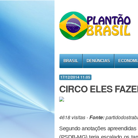
BRASIL
DENÚNCIAS
ECONOMI
17/12/2014 11:05
CIRCO ELES FAZE
4618 visitas -
Fonte:
partidodostrab
Segundo anotações apreendidas 
(PSDB-MG) teria escalado os ta