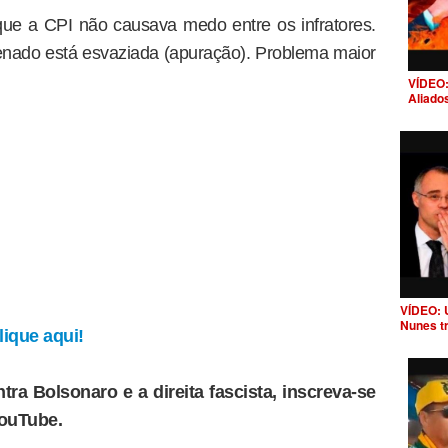
que a CPI não causava medo entre os infratores.
enado está esvaziada (apuração). Problema maior
VÍDEO:
Aliado
VÍDEO: 
Nunes t
ique aqui!
tra Bolsonaro e a direita fascista, inscreva-se
YouTube.