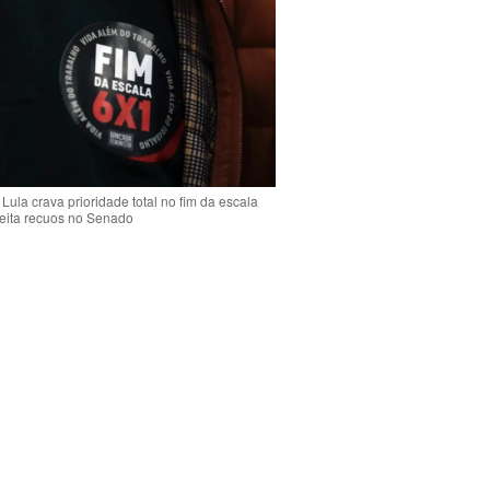
Lula crava prioridade total no fim da escala
jeita recuos no Senado