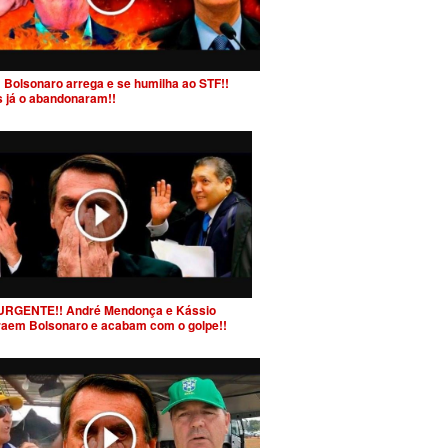
 Bolsonaro arrega e se humilha ao STF!!
s já o abandonaram!!
URGENTE!! André Mendonça e Kássio
raem Bolsonaro e acabam com o golpe!!