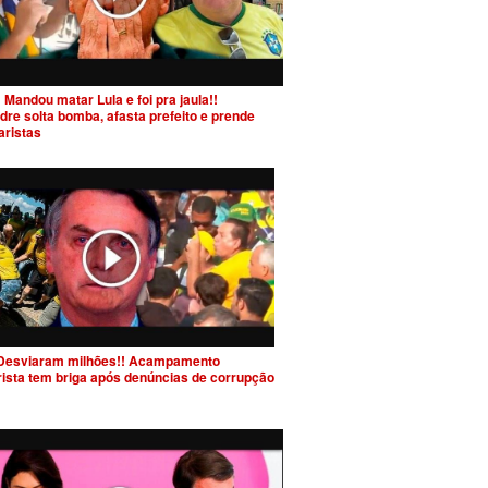
 Mandou matar Lula e foi pra jaula!!
dre solta bomba, afasta prefeito e prende
aristas
Desviaram milhões!! Acampamento
rista tem briga após denúncias de corrupção