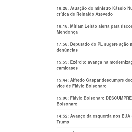
18:28:
Atuação do ministro Kássio Nu
crítica de Reinaldo Azevedo
18:18:
Míriam Leitão alerta para risc
Mendonça
17:58:
Deputado do PL sugere ação mi
denúncias
15:55:
Exército avança na modernizaç
camicases
15:44:
Alfredo Gaspar descumpre dec
vice de Flávio Bolsonaro
15:06:
Flávio Bolsonaro DESCUMPRE 
Bolsonaro
14:52:
Avanço da esquerda nos EUA
Trump