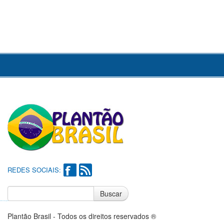
REDES SOCIAIS:
Buscar
Notícias do Flamengo
Notícias do Corinthians
Plantão Brasil - Todos os direitos reservados ®