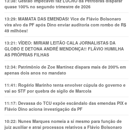
13:38:
Gestão impecável faz LUCRO da Petrobras disparar
quase 100% no segundo trimestre de 2026
13:29:
MAMATA DAS EMENDAS! Vice de Flávio Bolsonaro
vira alvo da PF após Dino enviar auditoria com rombo de R$
49 milhões!
13:21:
VÍDEO: MIRIAM LEITÃO CALA JORNALISTAS DA
GLOBO E DETONA ANDRÉ MENDONÇA!! FLÁVIO HUMILHA
AS PRÓPRIAS FILHAS
12:34:
Patrimônio de Zoe Martínez dispara mais de 200% em
apenas dois anos no mandato
11:41:
Rogério Marinho tenta envolver cúpula do governo e
vai ao STF por quebra de sigilo de Marcola
11:17:
Devassa do TCU expõe escândalo das emendas PIX e
Flávio Dino aciona investigação da PF
10:22:
Nunes Marques nomeia a si mesmo para função de
juiz auxiliar e atrai processos relativos a Flávio Bolsonaro