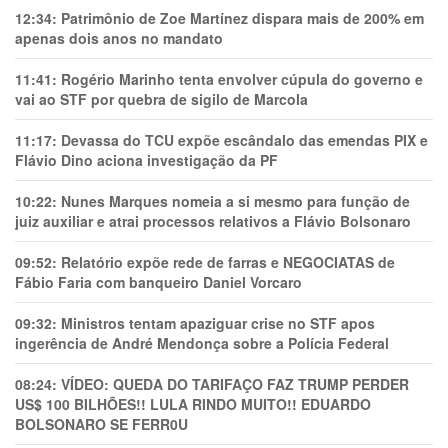
12:34:
Patrimônio de Zoe Martínez dispara mais de 200% em
apenas dois anos no mandato
11:41:
Rogério Marinho tenta envolver cúpula do governo e
vai ao STF por quebra de sigilo de Marcola
11:17:
Devassa do TCU expõe escândalo das emendas PIX e
Flávio Dino aciona investigação da PF
10:22:
Nunes Marques nomeia a si mesmo para função de
juiz auxiliar e atrai processos relativos a Flávio Bolsonaro
09:52:
Relatório expõe rede de farras e NEGOCIATAS de
Fábio Faria com banqueiro Daniel Vorcaro
09:32:
Ministros tentam apaziguar crise no STF apos
ingerência de André Mendonça sobre a Polícia Federal
08:24:
VÍDEO: QUEDA DO TARIFAÇO FAZ TRUMP PERDER
US$ 100 BILHÕES!! LULA RINDO MUITO!! EDUARDO
BOLSONARO SE FERR0U