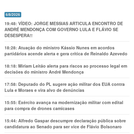
6/8/2026
19:48:
VÍDEO: JORGE MESSIAS ARTICULA ENCONTRO DE
ANDRÉ MENDONÇA COM GOVERNO LULA E FLÁVIO SE
DESESPERA!!
18:28:
Atuação do ministro Kássio Nunes em acordos
partidários acende alerta e gera crítica de Reinaldo Azevedo
18:18:
Míriam Leitão alerta para riscos ao processo legal em
decisões do ministro André Mendonça
17:58:
Deputado do PL sugere ação militar dos EUA contra
Lula e Moraes e vira alvo de denúncias
15:55:
Exército avança na modernização militar com edital
para compra de drones camicases
15:44:
Alfredo Gaspar descumpre declaração pública sobre
candidatura ao Senado para ser vice de Flávio Bolsonaro