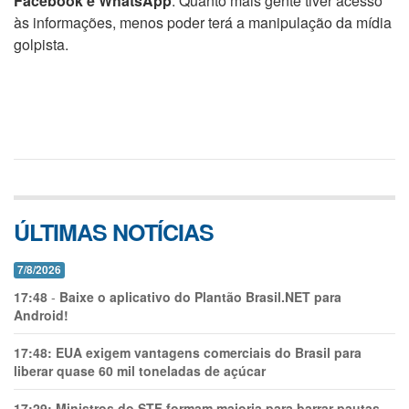
Facebook e WhatsApp
. Quanto mais gente tiver acesso
às informações, menos poder terá a manipulação da mídia
golpista.
ÚLTIMAS NOTÍCIAS
7/8/2026
17:48
-
Baixe o aplicativo do Plantão Brasil.NET para
Android!
17:48:
EUA exigem vantagens comerciais do Brasil para
liberar quase 60 mil toneladas de açúcar
17:29:
Ministros do STF formam maioria para barrar pautas-