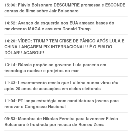
15:06:
Flávio Bolsonaro DESCUMPRE promessa e ESCONDE
contas de filme sobre Jair Bolsonaro
14:52:
Avanço da esquerda nos EUA ameaça bases do
movimento MAGA e assusta Donald Trump
14:20:
VÍDEO: TRUMP TEM CRlSE DE PÂNlCO APÓS LULA E
CHINA LANÇAREM PIX INTERNACIONAL!! É O FIM DO
DÓLAR!! ACABOU!!
13:14:
Rússia propõe ao governo Lula parceria em
tecnologia nuclear e projetos no mar
11:43:
Levantamento revela que Lulinha nunca virou réu
após 20 anos de acusações em ciclos eleitorais
11:04:
PT lança estratégia com candidaturas jovens para
renovar o Congresso Nacional
09:53:
Manobra de Nikolas Ferreira para favorecer Flávio
Bolsonaro é frustrada por recusa de Romeu Zema