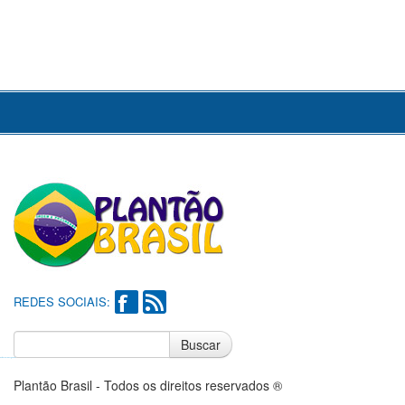
REDES SOCIAIS:
Buscar
Notícias do Flamengo
Notícias do Corinthians
Plantão Brasil - Todos os direitos reservados ®