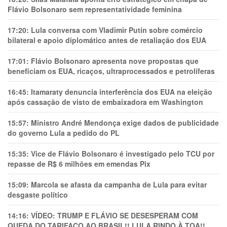
Flávio Bolsonaro sem representatividade feminina
17:20:
Lula conversa com Vladimir Putin sobre comércio
bilateral e apoio diplomático antes de retaliação dos EUA
17:01:
Flávio Bolsonaro apresenta nove propostas que
beneficiam os EUA, ricaços, ultraprocessados e petrolíferas
16:45:
Itamaraty denuncia interferência dos EUA na eleição
após cassação de visto de embaixadora em Washington
15:57:
Ministro André Mendonça exige dados de publicidade
do governo Lula a pedido do PL
15:35:
Vice de Flávio Bolsonaro é investigado pelo TCU por
repasse de R$ 6 milhões em emendas Pix
15:09:
Marcola se afasta da campanha de Lula para evitar
desgaste político
14:16:
VÍDEO: TRUMP E FLÁVIO SE DESESPERAM COM
QUEDA DO TARIFAÇO AO BRASIL!! LULA RINDO À TOA!!