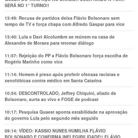
SERÁ NO 1° TURNO!!
13:49:
Recusa de partidos deixa Flávio Bolsonaro sem
tempo de TV e força chapa com Alfredo Gaspar para vice
13:40:
Lula e Davi Alcolumbre se reúnem na casa de
Alexandre de Moraes para retomar diálogo
11:57:
Rejeição do PP a Flávio Bolsonaro força escolha de
Rogério Marinho como vice
11:14:
Homem é preso após proferir ofensas racistas e
xenofóbicas contra médico em Santa Catarina
10:54:
DESCONTROLADO, Jeffrey Chiquini, aliado de
Bolsonaro, surta ao vivo e FOGE de podcast
10:17:
Pesquisa Quaest aponta estabilidade na aprovação
do governo Lula pelo segundo mês seguido
09:14:
VÍDEO: KASSIO NUNES HUMlLHA FLÁVIO
BOLSONARO E CONFIRMA INELEGIBILIDADE!! FLÁVIO