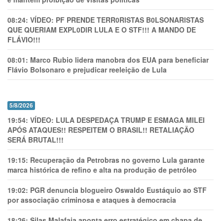
08:24:
VÍDEO: PF PRENDE TERR0RlSTAS B0LSONARlSTAS
QUE QUERIAM EXPL0DlR LULA E O STF!!! A MANDO DE
FLÁVIO!!!
08:01:
Marco Rubio lidera manobra dos EUA para beneficiar
Flávio Bolsonaro e prejudicar reeleição de Lula
5/8/2026
19:54:
VÍDEO: LULA DESPEDAÇA TRUMP E ESMAGA MILEI
APÓS ATAQUES!! RESPEITEM O BRASIL!! RETALIAÇÃO
SERÁ BRUTAL!!!
19:15:
Recuperação da Petrobras no governo Lula garante
marca histórica de refino e alta na produção de petróleo
19:02:
PGR denuncia blogueiro Oswaldo Eustáquio ao STF
por associação criminosa e ataques à democracia
18:26:
Silas Malafaia aponta erro estratégico em chapa de