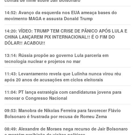
contas de filme sobre Jair Bolsonaro
14:52:
Avanço da esquerda nos EUA ameaça bases do
movimento MAGA e assusta Donald Trump
14:20:
VÍDEO: TRUMP TEM CRlSE DE PÂNlCO APÓS LULA E
CHINA LANÇAREM PIX INTERNACIONAL!! É O FIM DO
DÓLAR!! ACABOU!!
13:14:
Rússia propõe ao governo Lula parceria em
tecnologia nuclear e projetos no mar
11:43:
Levantamento revela que Lulinha nunca virou réu
após 20 anos de acusações em ciclos eleitorais
11:04:
PT lança estratégia com candidaturas jovens para
renovar o Congresso Nacional
09:53:
Manobra de Nikolas Ferreira para favorecer Flávio
Bolsonaro é frustrada por recusa de Romeu Zema
08:49:
Alexandre de Moraes nega recurso de Jair Bolsonaro
e mantém proibição de visitas políticas