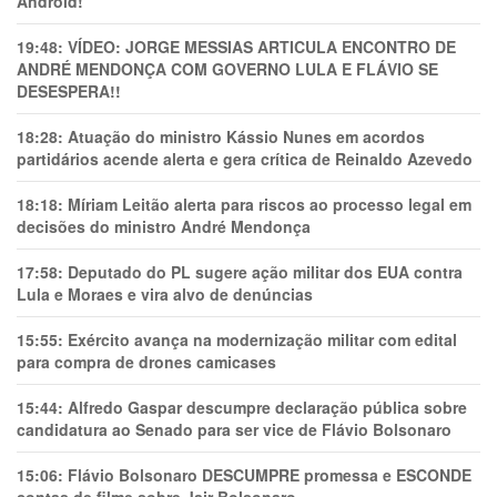
Android!
19:48:
VÍDEO: JORGE MESSIAS ARTICULA ENCONTRO DE
ANDRÉ MENDONÇA COM GOVERNO LULA E FLÁVIO SE
DESESPERA!!
18:28:
Atuação do ministro Kássio Nunes em acordos
partidários acende alerta e gera crítica de Reinaldo Azevedo
18:18:
Míriam Leitão alerta para riscos ao processo legal em
decisões do ministro André Mendonça
17:58:
Deputado do PL sugere ação militar dos EUA contra
Lula e Moraes e vira alvo de denúncias
15:55:
Exército avança na modernização militar com edital
para compra de drones camicases
15:44:
Alfredo Gaspar descumpre declaração pública sobre
candidatura ao Senado para ser vice de Flávio Bolsonaro
15:06:
Flávio Bolsonaro DESCUMPRE promessa e ESCONDE