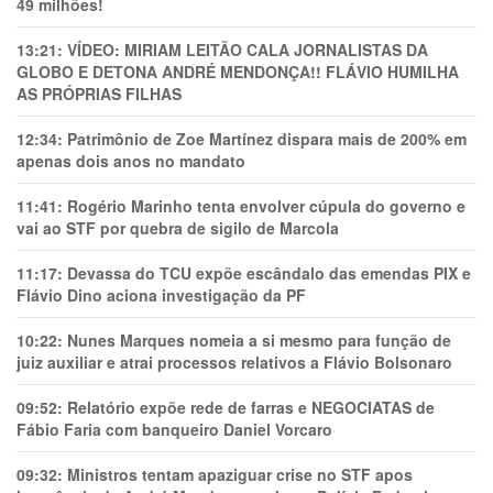
49 milhões!
13:21:
VÍDEO: MIRIAM LEITÃO CALA JORNALISTAS DA
GLOBO E DETONA ANDRÉ MENDONÇA!! FLÁVIO HUMILHA
AS PRÓPRIAS FILHAS
12:34:
Patrimônio de Zoe Martínez dispara mais de 200% em
apenas dois anos no mandato
11:41:
Rogério Marinho tenta envolver cúpula do governo e
vai ao STF por quebra de sigilo de Marcola
11:17:
Devassa do TCU expõe escândalo das emendas PIX e
Flávio Dino aciona investigação da PF
10:22:
Nunes Marques nomeia a si mesmo para função de
juiz auxiliar e atrai processos relativos a Flávio Bolsonaro
09:52:
Relatório expõe rede de farras e NEGOCIATAS de
Fábio Faria com banqueiro Daniel Vorcaro
09:32:
Ministros tentam apaziguar crise no STF apos