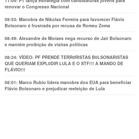
11:04:
PT lança estratégia com candidaturas jovens para
renovar o Congresso Nacional
09:53:
Manobra de Nikolas Ferreira para favorecer Flávio
Bolsonaro é frustrada por recusa de Romeu Zema
08:49:
Alexandre de Moraes nega recurso de Jair Bolsonaro
e mantém proibição de visitas políticas
08:24:
VÍDEO: PF PRENDE TERR0RlSTAS B0LSONARlSTAS
QUE QUERIAM EXPL0DlR LULA E O STF!!! A MANDO DE
FLÁVIO!!!
08:01:
Marco Rubio lidera manobra dos EUA para beneficiar
Flávio Bolsonaro e prejudicar reeleição de Lula