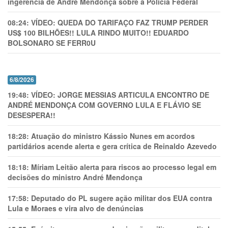
ingerência de André Mendonça sobre a Polícia Federal
08:24:
VÍDEO: QUEDA DO TARIFAÇO FAZ TRUMP PERDER
US$ 100 BILHÕES!! LULA RINDO MUITO!! EDUARDO
BOLSONARO SE FERR0U
6/8/2026
19:48:
VÍDEO: JORGE MESSIAS ARTICULA ENCONTRO DE
ANDRÉ MENDONÇA COM GOVERNO LULA E FLÁVIO SE
DESESPERA!!
18:28:
Atuação do ministro Kássio Nunes em acordos
partidários acende alerta e gera crítica de Reinaldo Azevedo
18:18:
Míriam Leitão alerta para riscos ao processo legal em
decisões do ministro André Mendonça
17:58:
Deputado do PL sugere ação militar dos EUA contra
Lula e Moraes e vira alvo de denúncias