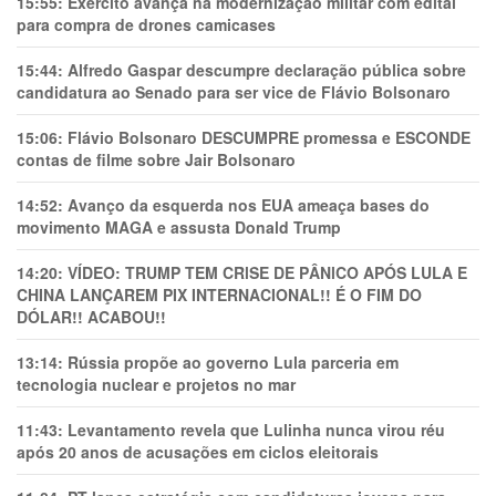
15:55:
Exército avança na modernização militar com edital
para compra de drones camicases
15:44:
Alfredo Gaspar descumpre declaração pública sobre
candidatura ao Senado para ser vice de Flávio Bolsonaro
15:06:
Flávio Bolsonaro DESCUMPRE promessa e ESCONDE
contas de filme sobre Jair Bolsonaro
14:52:
Avanço da esquerda nos EUA ameaça bases do
movimento MAGA e assusta Donald Trump
14:20:
VÍDEO: TRUMP TEM CRlSE DE PÂNlCO APÓS LULA E
CHINA LANÇAREM PIX INTERNACIONAL!! É O FIM DO
DÓLAR!! ACABOU!!
13:14:
Rússia propõe ao governo Lula parceria em
tecnologia nuclear e projetos no mar
11:43:
Levantamento revela que Lulinha nunca virou réu
após 20 anos de acusações em ciclos eleitorais