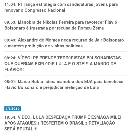
11:04:
PT lança estratégia com candidaturas jovens para
renovar o Congresso Nacional
09:53:
Manobra de Nikolas Ferreira para favorecer Flávio
Bolsonaro é frustrada por recusa de Romeu Zema
08:49:
Alexandre de Moraes nega recurso de Jair Bolsonaro
e mantém proibição de visitas políticas
08:24:
VÍDEO: PF PRENDE TERR0RlSTAS B0LSONARlSTAS
QUE QUERIAM EXPL0DlR LULA E O STF!!! A MANDO DE
FLÁVIO!!!
08:01:
Marco Rubio lidera manobra dos EUA para beneficiar
Flávio Bolsonaro e prejudicar reeleição de Lula
5/8/2026
19:54:
VÍDEO: LULA DESPEDAÇA TRUMP E ESMAGA MILEI
APÓS ATAQUES!! RESPEITEM O BRASIL!! RETALIAÇÃO
SERÁ BRUTAL!!!