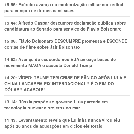
15:55:
Exército avança na modernização militar com edital
para compra de drones camicases
15:44:
Alfredo Gaspar descumpre declaração pública sobre
candidatura ao Senado para ser vice de Flávio Bolsonaro
15:06:
Flávio Bolsonaro DESCUMPRE promessa e ESCONDE
contas de filme sobre Jair Bolsonaro
14:52:
Avanço da esquerda nos EUA ameaça bases do
movimento MAGA e assusta Donald Trump
14:20:
VÍDEO: TRUMP TEM CRlSE DE PÂNlCO APÓS LULA E
CHINA LANÇAREM PIX INTERNACIONAL!! É O FIM DO
DÓLAR!! ACABOU!!
13:14:
Rússia propõe ao governo Lula parceria em
tecnologia nuclear e projetos no mar
11:43:
Levantamento revela que Lulinha nunca virou réu
após 20 anos de acusações em ciclos eleitorais