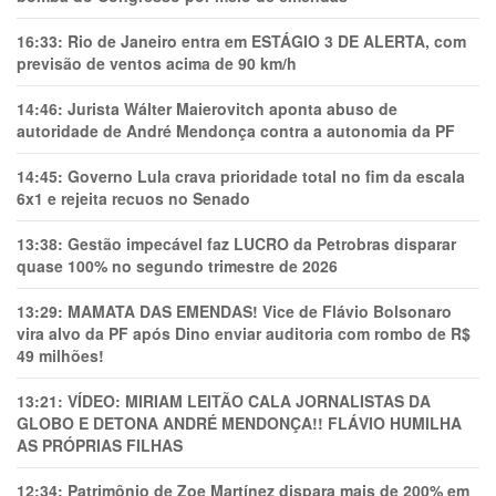
16:33:
Rio de Janeiro entra em ESTÁGIO 3 DE ALERTA, com
previsão de ventos acima de 90 km/h
14:46:
Jurista Wálter Maierovitch aponta abuso de
autoridade de André Mendonça contra a autonomia da PF
14:45:
Governo Lula crava prioridade total no fim da escala
6x1 e rejeita recuos no Senado
13:38:
Gestão impecável faz LUCRO da Petrobras disparar
quase 100% no segundo trimestre de 2026
13:29:
MAMATA DAS EMENDAS! Vice de Flávio Bolsonaro
vira alvo da PF após Dino enviar auditoria com rombo de R$
49 milhões!
13:21:
VÍDEO: MIRIAM LEITÃO CALA JORNALISTAS DA
GLOBO E DETONA ANDRÉ MENDONÇA!! FLÁVIO HUMILHA
AS PRÓPRIAS FILHAS
12:34:
Patrimônio de Zoe Martínez dispara mais de 200% em