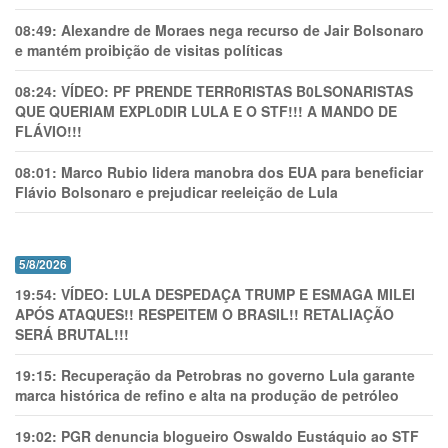
08:49:
Alexandre de Moraes nega recurso de Jair Bolsonaro
e mantém proibição de visitas políticas
08:24:
VÍDEO: PF PRENDE TERR0RlSTAS B0LSONARlSTAS
QUE QUERIAM EXPL0DlR LULA E O STF!!! A MANDO DE
FLÁVIO!!!
08:01:
Marco Rubio lidera manobra dos EUA para beneficiar
Flávio Bolsonaro e prejudicar reeleição de Lula
5/8/2026
19:54:
VÍDEO: LULA DESPEDAÇA TRUMP E ESMAGA MILEI
APÓS ATAQUES!! RESPEITEM O BRASIL!! RETALIAÇÃO
SERÁ BRUTAL!!!
19:15:
Recuperação da Petrobras no governo Lula garante
marca histórica de refino e alta na produção de petróleo
19:02:
PGR denuncia blogueiro Oswaldo Eustáquio ao STF