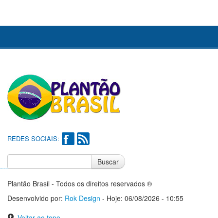
REDES SOCIAIS:
Buscar
Notícias do Flamengo
Notícias do Corinthians
Plantão Brasil - Todos os direitos reservados ®
Desenvolvido por:
Rok Design
- Hoje: 06/08/2026 - 10:55
Voltar ao topo