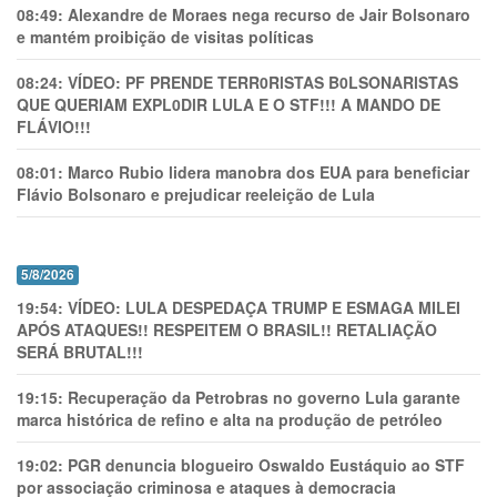
08:49:
Alexandre de Moraes nega recurso de Jair Bolsonaro
e mantém proibição de visitas políticas
08:24:
VÍDEO: PF PRENDE TERR0RlSTAS B0LSONARlSTAS
QUE QUERIAM EXPL0DlR LULA E O STF!!! A MANDO DE
FLÁVIO!!!
08:01:
Marco Rubio lidera manobra dos EUA para beneficiar
Flávio Bolsonaro e prejudicar reeleição de Lula
5/8/2026
19:54:
VÍDEO: LULA DESPEDAÇA TRUMP E ESMAGA MILEI
APÓS ATAQUES!! RESPEITEM O BRASIL!! RETALIAÇÃO
SERÁ BRUTAL!!!
19:15:
Recuperação da Petrobras no governo Lula garante
marca histórica de refino e alta na produção de petróleo
19:02:
PGR denuncia blogueiro Oswaldo Eustáquio ao STF
por associação criminosa e ataques à democracia