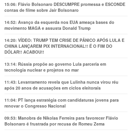
15:06:
Flávio Bolsonaro DESCUMPRE promessa e ESCONDE
contas de filme sobre Jair Bolsonaro
14:52:
Avanço da esquerda nos EUA ameaça bases do
movimento MAGA e assusta Donald Trump
14:20:
VÍDEO: TRUMP TEM CRlSE DE PÂNlCO APÓS LULA E
CHINA LANÇAREM PIX INTERNACIONAL!! É O FIM DO
DÓLAR!! ACABOU!!
13:14:
Rússia propõe ao governo Lula parceria em
tecnologia nuclear e projetos no mar
11:43:
Levantamento revela que Lulinha nunca virou réu
após 20 anos de acusações em ciclos eleitorais
11:04:
PT lança estratégia com candidaturas jovens para
renovar o Congresso Nacional
09:53:
Manobra de Nikolas Ferreira para favorecer Flávio
Bolsonaro é frustrada por recusa de Romeu Zema