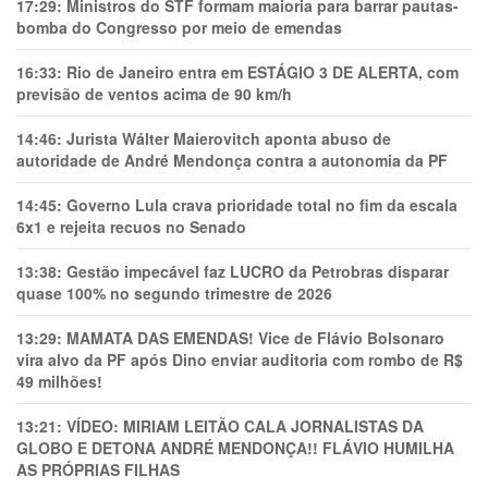
17:29:
Ministros do STF formam maioria para barrar pautas-
bomba do Congresso por meio de emendas
16:33:
Rio de Janeiro entra em ESTÁGIO 3 DE ALERTA, com
previsão de ventos acima de 90 km/h
14:46:
Jurista Wálter Maierovitch aponta abuso de
autoridade de André Mendonça contra a autonomia da PF
14:45:
Governo Lula crava prioridade total no fim da escala
6x1 e rejeita recuos no Senado
13:38:
Gestão impecável faz LUCRO da Petrobras disparar
quase 100% no segundo trimestre de 2026
13:29:
MAMATA DAS EMENDAS! Vice de Flávio Bolsonaro
vira alvo da PF após Dino enviar auditoria com rombo de R$
49 milhões!
13:21:
VÍDEO: MIRIAM LEITÃO CALA JORNALISTAS DA
GLOBO E DETONA ANDRÉ MENDONÇA!! FLÁVIO HUMILHA
AS PRÓPRIAS FILHAS