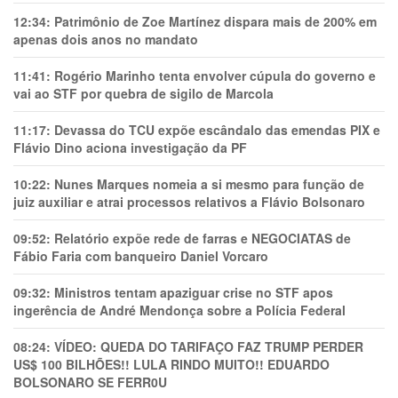
12:34:
Patrimônio de Zoe Martínez dispara mais de 200% em
apenas dois anos no mandato
11:41:
Rogério Marinho tenta envolver cúpula do governo e
vai ao STF por quebra de sigilo de Marcola
11:17:
Devassa do TCU expõe escândalo das emendas PIX e
Flávio Dino aciona investigação da PF
10:22:
Nunes Marques nomeia a si mesmo para função de
juiz auxiliar e atrai processos relativos a Flávio Bolsonaro
09:52:
Relatório expõe rede de farras e NEGOCIATAS de
Fábio Faria com banqueiro Daniel Vorcaro
09:32:
Ministros tentam apaziguar crise no STF apos
ingerência de André Mendonça sobre a Polícia Federal
08:24:
VÍDEO: QUEDA DO TARIFAÇO FAZ TRUMP PERDER
US$ 100 BILHÕES!! LULA RINDO MUITO!! EDUARDO
BOLSONARO SE FERR0U