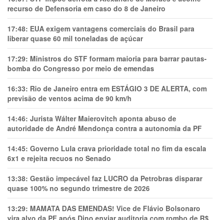
recurso de Defensoria em caso do 8 de Janeiro
17:48:
EUA exigem vantagens comerciais do Brasil para
liberar quase 60 mil toneladas de açúcar
17:29:
Ministros do STF formam maioria para barrar pautas-
bomba do Congresso por meio de emendas
16:33:
Rio de Janeiro entra em ESTÁGIO 3 DE ALERTA, com
previsão de ventos acima de 90 km/h
14:46:
Jurista Wálter Maierovitch aponta abuso de
autoridade de André Mendonça contra a autonomia da PF
14:45:
Governo Lula crava prioridade total no fim da escala
6x1 e rejeita recuos no Senado
13:38:
Gestão impecável faz LUCRO da Petrobras disparar
quase 100% no segundo trimestre de 2026
13:29:
MAMATA DAS EMENDAS! Vice de Flávio Bolsonaro
vira alvo da PF após Dino enviar auditoria com rombo de R$