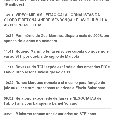
49 milhões!
13:21:
VÍDEO: MIRIAM LEITÃO CALA JORNALISTAS DA
GLOBO E DETONA ANDRÉ MENDONÇA!! FLÁVIO HUMILHA
AS PRÓPRIAS FILHAS
12:34:
Patrimônio de Zoe Martínez dispara mais de 200% em
apenas dois anos no mandato
11:41:
Rogério Marinho tenta envolver cúpula do governo e
vai ao STF por quebra de sigilo de Marcola
11:17:
Devassa do TCU expõe escândalo das emendas PIX e
Flávio Dino aciona investigação da PF
10:22:
Nunes Marques nomeia a si mesmo para função de
juiz auxiliar e atrai processos relativos a Flávio Bolsonaro
09:52:
Relatório expõe rede de farras e NEGOCIATAS de
Fábio Faria com banqueiro Daniel Vorcaro
09:32:
Ministros tentam apaziguar crise no STF apos