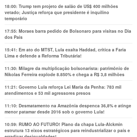
18:00:
Trump tem projeto de salão de US$ 400 milhões
vetado; Justiça reforça que presidente é inquilino
temporário
17:55:
Moraes barra pedido de Bolsonaro para visitas no Dia
dos Pais
15:41:
Em ato do MTST, Lula exalta Haddad, critica a Faria
Lima e defende a Reforma Tributária!
11:30:
Milagre da multiplicação bolsonarista: patrimônio de
Nikolas Ferreira explode 8.850% e chega a R$ 3,8 milhões
11:21:
Governo Lula reforça Lei Maria da Penha: 783 mil
atendimentos e 53 mil agressores presos
11:10:
Desmatamento na Amazônia despenca 36,8% e atinge
menor patamar desde 2016 sob o governo Lula!
10:59:
RUMO AO FUTURO! Plano da chapa Lula-Alckmin
estrutura 13 eixos estratégicos para reindustrializar o país e
erradicar desigualdades!