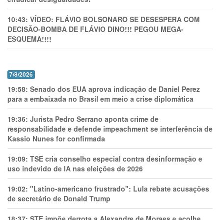
10:43:
VÍDEO: FLÁVIO BOLSONARO SE DESESPERA COM
DECISÃO-BOMBA DE FLÁVIO DINO!!! PEGOU MEGA-
ESQUEMA!!!!
7/8/2026
19:58:
Senado dos EUA aprova indicação de Daniel Perez
para a embaixada no Brasil em meio a crise diplomática
19:36:
Jurista Pedro Serrano aponta crime de
responsabilidade e defende impeachment se interferência de
Kassio Nunes for confirmada
19:09:
TSE cria conselho especial contra desinformação e
uso indevido de IA nas eleições de 2026
19:02:
"Latino-americano frustrado": Lula rebate acusações
de secretário de Donald Trump
18:37:
STF impõe derrota a Alexandre de Moraes e acolhe