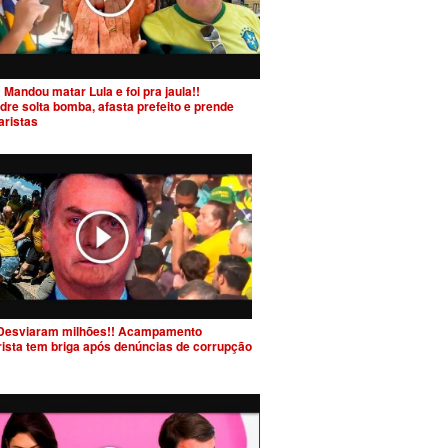
 Mandou matar Lula e foi pra jaula!!
dre solta bomba, afasta prefeito e prende
aristas
Desviaram milhões!! Acampamento
rista tem briga após denúncias de corrupção