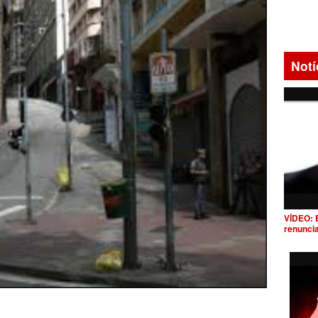
Notí
VÍDEO: 
renunci