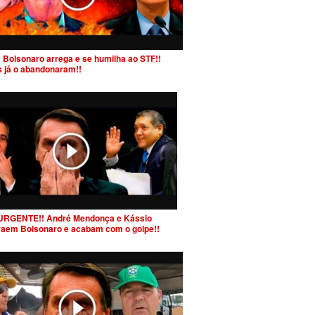
 Bolsonaro arrega e se humilha ao STF!!
s já o abandonaram!!
URGENTE!! André Mendonça e Kássio
raem Bolsonaro e acabam com o golpe!!