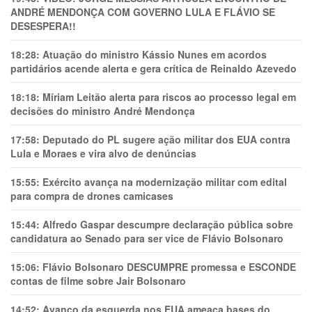
ANDRÉ MENDONÇA COM GOVERNO LULA E FLÁVIO SE
DESESPERA!!
18:28:
Atuação do ministro Kássio Nunes em acordos
partidários acende alerta e gera crítica de Reinaldo Azevedo
18:18:
Míriam Leitão alerta para riscos ao processo legal em
decisões do ministro André Mendonça
17:58:
Deputado do PL sugere ação militar dos EUA contra
Lula e Moraes e vira alvo de denúncias
15:55:
Exército avança na modernização militar com edital
para compra de drones camicases
15:44:
Alfredo Gaspar descumpre declaração pública sobre
candidatura ao Senado para ser vice de Flávio Bolsonaro
15:06:
Flávio Bolsonaro DESCUMPRE promessa e ESCONDE
contas de filme sobre Jair Bolsonaro
14:52:
Avanço da esquerda nos EUA ameaça bases do