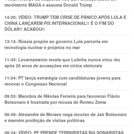
movimento MAGA e assusta Donald Trump
14:20:
VÍDEO: TRUMP TEM CRlSE DE PÂNlCO APÓS LULA E
CHINA LANÇAREM PIX INTERNACIONAL!! É O FIM DO
DÓLAR!! ACABOU!!
13:14:
Rússia propõe ao governo Lula parceria em
tecnologia nuclear e projetos no mar
11:43:
Levantamento revela que Lulinha nunca virou réu
após 20 anos de acusações em ciclos eleitorais
11:04:
PT lança estratégia com candidaturas jovens para
renovar o Congresso Nacional
09:53:
Manobra de Nikolas Ferreira para favorecer Flávio
Bolsonaro é frustrada por recusa de Romeu Zema
08:49:
Alexandre de Moraes nega recurso de Jair Bolsonaro
e mantém proibição de visitas políticas
08:24:
VÍDEO: PF PRENDE TERR0RlSTAS B0LSONARlSTAS