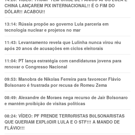
CHINA LANÇAREM PIX INTERNACIONAL!! É O FIM DO
DÓLAR!! ACABOU!!
13:14:
Rússia propõe ao governo Lula parceria em
tecnologia nuclear e projetos no mar
11:43:
Levantamento revela que Lulinha nunca virou réu
após 20 anos de acusações em ciclos eleitorais
11:04:
PT lança estratégia com candidaturas jovens para
renovar o Congresso Nacional
09:53:
Manobra de Nikolas Ferreira para favorecer Flávio
Bolsonaro é frustrada por recusa de Romeu Zema
08:49:
Alexandre de Moraes nega recurso de Jair Bolsonaro
e mantém proibição de visitas políticas
08:24:
VÍDEO: PF PRENDE TERR0RlSTAS B0LSONARlSTAS
QUE QUERIAM EXPL0DlR LULA E O STF!!! A MANDO DE
FLÁVIO!!!