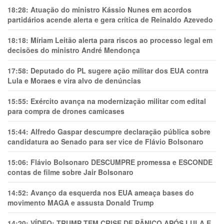
18:28:
Atuação do ministro Kássio Nunes em acordos
partidários acende alerta e gera crítica de Reinaldo Azevedo
18:18:
Míriam Leitão alerta para riscos ao processo legal em
decisões do ministro André Mendonça
17:58:
Deputado do PL sugere ação militar dos EUA contra
Lula e Moraes e vira alvo de denúncias
15:55:
Exército avança na modernização militar com edital
para compra de drones camicases
15:44:
Alfredo Gaspar descumpre declaração pública sobre
candidatura ao Senado para ser vice de Flávio Bolsonaro
15:06:
Flávio Bolsonaro DESCUMPRE promessa e ESCONDE
contas de filme sobre Jair Bolsonaro
14:52:
Avanço da esquerda nos EUA ameaça bases do
movimento MAGA e assusta Donald Trump
14:20:
VÍDEO: TRUMP TEM CRlSE DE PÂNlCO APÓS LULA E