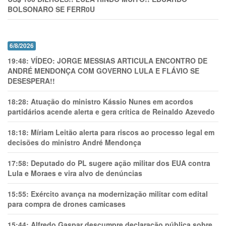
BOLSONARO SE FERR0U
6/8/2026
19:48:
VÍDEO: JORGE MESSIAS ARTICULA ENCONTRO DE
ANDRÉ MENDONÇA COM GOVERNO LULA E FLÁVIO SE
DESESPERA!!
18:28:
Atuação do ministro Kássio Nunes em acordos
partidários acende alerta e gera crítica de Reinaldo Azevedo
18:18:
Míriam Leitão alerta para riscos ao processo legal em
decisões do ministro André Mendonça
17:58:
Deputado do PL sugere ação militar dos EUA contra
Lula e Moraes e vira alvo de denúncias
15:55:
Exército avança na modernização militar com edital
para compra de drones camicases
15:44:
Alfredo Gaspar descumpre declaração pública sobre