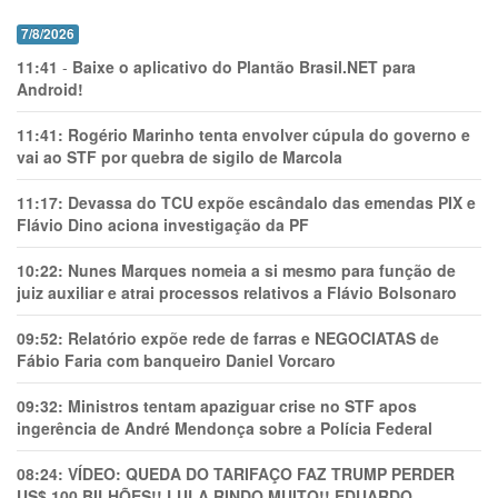
7/8/2026
11:41
-
Baixe o aplicativo do Plantão Brasil.NET para
Android!
11:41:
Rogério Marinho tenta envolver cúpula do governo e
vai ao STF por quebra de sigilo de Marcola
11:17:
Devassa do TCU expõe escândalo das emendas PIX e
Flávio Dino aciona investigação da PF
10:22:
Nunes Marques nomeia a si mesmo para função de
juiz auxiliar e atrai processos relativos a Flávio Bolsonaro
09:52:
Relatório expõe rede de farras e NEGOCIATAS de
Fábio Faria com banqueiro Daniel Vorcaro
09:32:
Ministros tentam apaziguar crise no STF apos
ingerência de André Mendonça sobre a Polícia Federal
08:24:
VÍDEO: QUEDA DO TARIFAÇO FAZ TRUMP PERDER
US$ 100 BILHÕES!! LULA RINDO MUITO!! EDUARDO