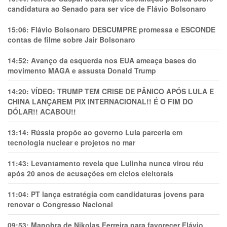
candidatura ao Senado para ser vice de Flávio Bolsonaro
15:06:
Flávio Bolsonaro DESCUMPRE promessa e ESCONDE
contas de filme sobre Jair Bolsonaro
14:52:
Avanço da esquerda nos EUA ameaça bases do
movimento MAGA e assusta Donald Trump
14:20:
VÍDEO: TRUMP TEM CRlSE DE PÂNlCO APÓS LULA E
CHINA LANÇAREM PIX INTERNACIONAL!! É O FIM DO
DÓLAR!! ACABOU!!
13:14:
Rússia propõe ao governo Lula parceria em
tecnologia nuclear e projetos no mar
11:43:
Levantamento revela que Lulinha nunca virou réu
após 20 anos de acusações em ciclos eleitorais
11:04:
PT lança estratégia com candidaturas jovens para
renovar o Congresso Nacional
09:53:
Manobra de Nikolas Ferreira para favorecer Flávio