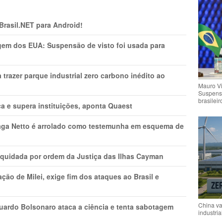
 Brasil.NET para Android!
gem dos EUA: Suspensão de visto foi usada para
a trazer parque industrial zero carbono inédito ao
Mauro V
Suspensã
brasileir
a e supera instituições, aponta Quaest
raga Netto é arrolado como testemunha em esquema de
liquidada por ordem da Justiça das Ilhas Cayman
ão de Milei, exige fim dos ataques ao Brasil e
China va
uardo Bolsonaro ataca a ciência e tenta sabotagem
industria