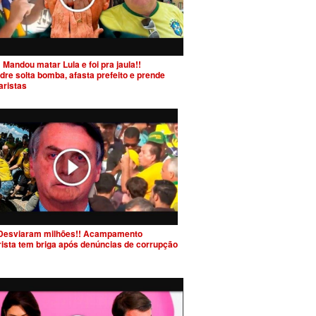
 Mandou matar Lula e foi pra jaula!!
dre solta bomba, afasta prefeito e prende
aristas
Desviaram milhões!! Acampamento
rista tem briga após denúncias de corrupção