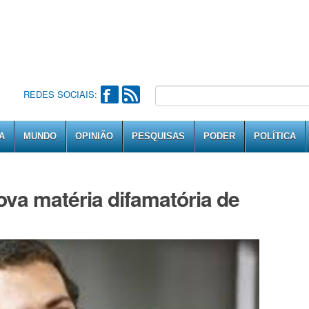
REDES SOCIAIS:
A
MUNDO
OPINIÃO
PESQUISAS
PODER
POLÍTICA
va matéria difamatória de