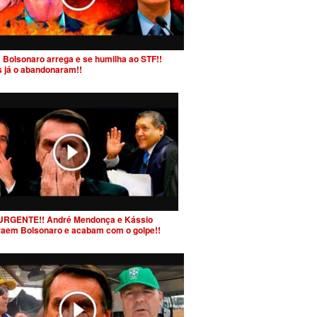
 Bolsonaro arrega e se humilha ao STF!!
s já o abandonaram!!
URGENTE!! André Mendonça e Kássio
raem Bolsonaro e acabam com o golpe!!