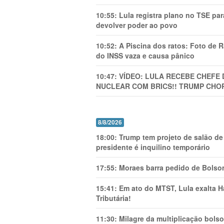
10:55:
Lula registra plano no TSE pa
devolver poder ao povo
10:52:
A Piscina dos ratos: Foto de
do INSS vaza e causa pânico
10:47:
VÍDEO: LULA RECEBE CHEFE 
NUCLEAR COM BRICS!! TRUMP CHOR
8/8/2026
18:00:
Trump tem projeto de salão de
presidente é inquilino temporário
17:55:
Moraes barra pedido de Bolson
15:41:
Em ato do MTST, Lula exalta H
Tributária!
11:30:
Milagre da multiplicação bolso