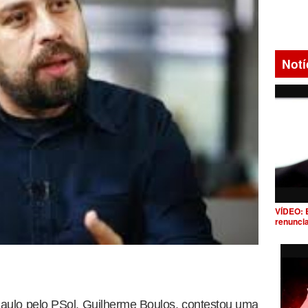
Notí
VÍDEO: 
renunci
Paulo pelo PSol, Guilherme Boulos, contestou uma