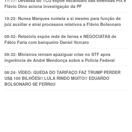
11:17:
Devassa do TCU expõe escândalo das emendas PIX e
Flávio Dino aciona investigação da PF
10:22:
Nunes Marques nomeia a si mesmo para função de
juiz auxiliar e atrai processos relativos a Flávio Bolsonaro
09:52:
Relatório expõe rede de farras e NEGOCIATAS de
Fábio Faria com banqueiro Daniel Vorcaro
09:32:
Ministros tentam apaziguar crise no STF apos
ingerência de André Mendonça sobre a Polícia Federal
08:24:
VÍDEO: QUEDA DO TARIFAÇO FAZ TRUMP PERDER
US$ 100 BILHÕES!! LULA RINDO MUITO!! EDUARDO
BOLSONARO SE FERR0U