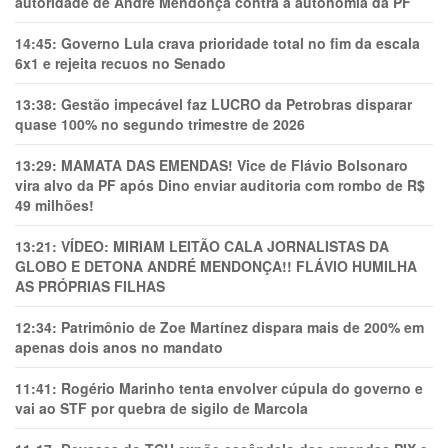
autoridade de André Mendonça contra a autonomia da PF
14:45:
Governo Lula crava prioridade total no fim da escala
6x1 e rejeita recuos no Senado
13:38:
Gestão impecável faz LUCRO da Petrobras disparar
quase 100% no segundo trimestre de 2026
13:29:
MAMATA DAS EMENDAS! Vice de Flávio Bolsonaro
vira alvo da PF após Dino enviar auditoria com rombo de R$
49 milhões!
13:21:
VÍDEO: MIRIAM LEITÃO CALA JORNALISTAS DA
GLOBO E DETONA ANDRÉ MENDONÇA!! FLÁVIO HUMILHA
AS PRÓPRIAS FILHAS
12:34:
Patrimônio de Zoe Martínez dispara mais de 200% em
apenas dois anos no mandato
11:41:
Rogério Marinho tenta envolver cúpula do governo e
vai ao STF por quebra de sigilo de Marcola