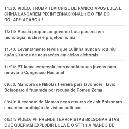
14:20:
VÍDEO: TRUMP TEM CRlSE DE PÂNlCO APÓS LULA E
CHINA LANÇAREM PIX INTERNACIONAL!! É O FIM DO
DÓLAR!! ACABOU!!
13:14:
Rússia propõe ao governo Lula parceria em
tecnologia nuclear e projetos no mar
11:43:
Levantamento revela que Lulinha nunca virou réu
após 20 anos de acusações em ciclos eleitorais
11:04:
PT lança estratégia com candidaturas jovens para
renovar o Congresso Nacional
09:53:
Manobra de Nikolas Ferreira para favorecer Flávio
Bolsonaro é frustrada por recusa de Romeu Zema
08:49:
Alexandre de Moraes nega recurso de Jair Bolsonaro
e mantém proibição de visitas políticas
08:24:
VÍDEO: PF PRENDE TERR0RlSTAS B0LSONARlSTAS
QUE QUERIAM EXPL0DlR LULA E O STF!!! A MANDO DE