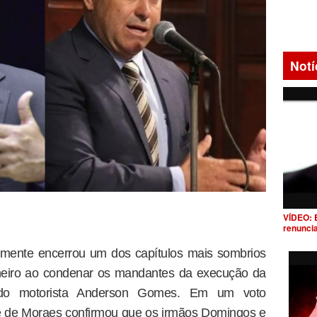
Notí
VÍDEO: 
renunci
lmente encerrou um dos capítulos mais sombrios
aneiro ao condenar os mandantes da execução da
 do motorista Anderson Gomes. Em um voto
re de Moraes confirmou que os irmãos Domingos e