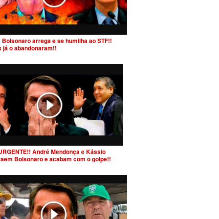
 Bolsonaro arrega e se humilha ao STF!!
s já o abandonaram!!
URGENTE!! André Mendonça e Kássio
raem Bolsonaro e acabam com o golpe!!