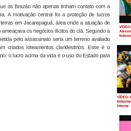
 que os Brazão não apenas tinham contato com a
cia. A motivação central foi a proteção de lucros
 terras em Jacarepaguá, área onde a atuação de
VÍDEO:
 ameaçava os negócios ilícitos do clã. Segundo a
Alexan
bolson
tida pelo assassinato seria um terreno avaliado
m criados loteamentos clandestinos. Esse é o
iano: o lucro acima da vida e o uso do Estado para
VÍDEO: 
bolsona
interna