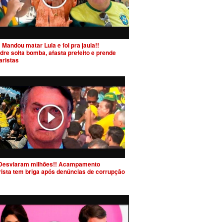
 Mandou matar Lula e foi pra jaula!!
dre solta bomba, afasta prefeito e prende
aristas
Desviaram milhões!! Acampamento
rista tem briga após denúncias de corrupção