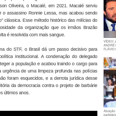
son Oliveira, o Macalé, em 2021. Macalé serviu
tar o assassino Ronnie Lessa, mas acabou sendo
" clássica. Esse método histórico das milícias do
ulosidade da organização que os irmãos Brazão
olta é resolvida com mais sangue.
VÍDEO:
ANDRÉ 
ma do STF, o Brasil dá um passo decisivo para
FLÁVIO
política institucional. A condenação do delegado
teger a população e acabou traindo o cargo para
a urgência de uma limpeza profunda nas polícias
 não foram esquecidos, e a derrota jurídica desse
itória da democracia contra o projeto de barbárie
s últimos anos.
Atuação 
partidár