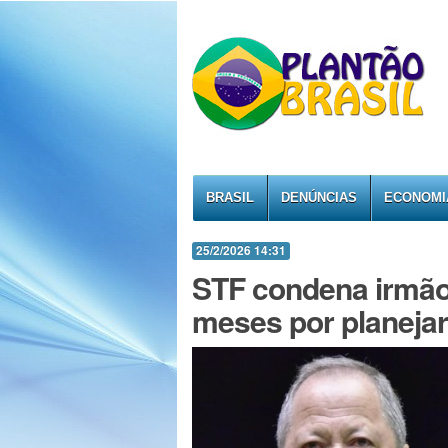
BRASIL
DENÚNCIAS
ECONOMI
25/2/2026 14:31
STF condena irmão
meses por planejar