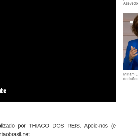
Azeved
Míriam L
decisõe
dealizado por THIAGO DOS REIS. Apoie-nos (e
taobrasil.net