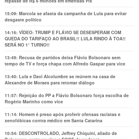
repasse de R$ 6 milhões em emendas Pix
15:09:
Marcola se afasta da campanha de Lula para evitar
desgaste político
14:16:
VÍDEO: TRUMP E FLÁVIO SE DESESPERAM COM
QUEDA DO TARIFAÇO AO BRASIL!! LULA RINDO À TOA!!
SERÁ NO 1° TURNO!!
13:49:
Recusa de partidos deixa Flávio Bolsonaro sem
tempo de TV e força chapa com Alfredo Gaspar para vice
13:40:
Lula e Davi Alcolumbre se reúnem na casa de
Alexandre de Moraes para retomar diálogo
11:57:
Rejeição do PP a Flávio Bolsonaro força escolha de
Rogério Marinho como vice
11:14:
Homem é preso após proferir ofensas racistas e
xenofóbicas contra médico em Santa Catarina
10:54:
DESCONTROLADO, Jeffrey Chiquini, aliado de