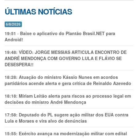
ÚLTIMAS NOTÍCIAS
6/8/2026
19:51
-
Baixe o aplicativo do Plantão Brasil.NET para
Android!
19:48:
VÍDEO: JORGE MESSIAS ARTICULA ENCONTRO DE
ANDRÉ MENDONÇA COM GOVERNO LULA E FLÁVIO SE
DESESPERA!!
18:28:
Atuação do ministro Kássio Nunes em acordos
partidários acende alerta e gera crítica de Reinaldo Azevedo
18:18:
Míriam Leitão alerta para riscos ao processo legal em
decisões do ministro André Mendonça
17:58:
Deputado do PL sugere ação militar dos EUA contra
Lula e Moraes e vira alvo de denúncias
15:55:
Exército avança na modernização militar com edital