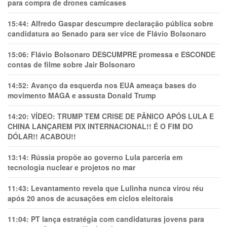
para compra de drones camicases
15:44:
Alfredo Gaspar descumpre declaração pública sobre
candidatura ao Senado para ser vice de Flávio Bolsonaro
15:06:
Flávio Bolsonaro DESCUMPRE promessa e ESCONDE
contas de filme sobre Jair Bolsonaro
14:52:
Avanço da esquerda nos EUA ameaça bases do
movimento MAGA e assusta Donald Trump
14:20:
VÍDEO: TRUMP TEM CRlSE DE PÂNlCO APÓS LULA E
CHINA LANÇAREM PIX INTERNACIONAL!! É O FIM DO
DÓLAR!! ACABOU!!
13:14:
Rússia propõe ao governo Lula parceria em
tecnologia nuclear e projetos no mar
11:43:
Levantamento revela que Lulinha nunca virou réu
após 20 anos de acusações em ciclos eleitorais
11:04:
PT lança estratégia com candidaturas jovens para