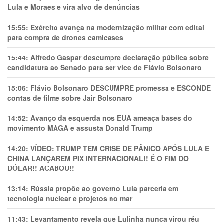
Lula e Moraes e vira alvo de denúncias
15:55:
Exército avança na modernização militar com edital
para compra de drones camicases
15:44:
Alfredo Gaspar descumpre declaração pública sobre
candidatura ao Senado para ser vice de Flávio Bolsonaro
15:06:
Flávio Bolsonaro DESCUMPRE promessa e ESCONDE
contas de filme sobre Jair Bolsonaro
14:52:
Avanço da esquerda nos EUA ameaça bases do
movimento MAGA e assusta Donald Trump
14:20:
VÍDEO: TRUMP TEM CRlSE DE PÂNlCO APÓS LULA E
CHINA LANÇAREM PIX INTERNACIONAL!! É O FIM DO
DÓLAR!! ACABOU!!
13:14:
Rússia propõe ao governo Lula parceria em
tecnologia nuclear e projetos no mar
11:43:
Levantamento revela que Lulinha nunca virou réu