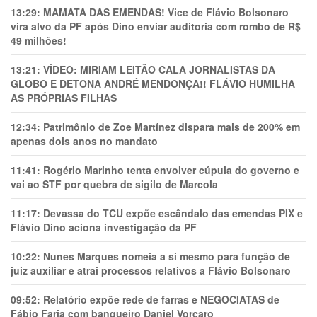
13:29:
MAMATA DAS EMENDAS! Vice de Flávio Bolsonaro
vira alvo da PF após Dino enviar auditoria com rombo de R$
49 milhões!
13:21:
VÍDEO: MIRIAM LEITÃO CALA JORNALISTAS DA
GLOBO E DETONA ANDRÉ MENDONÇA!! FLÁVIO HUMILHA
AS PRÓPRIAS FILHAS
12:34:
Patrimônio de Zoe Martínez dispara mais de 200% em
apenas dois anos no mandato
11:41:
Rogério Marinho tenta envolver cúpula do governo e
vai ao STF por quebra de sigilo de Marcola
11:17:
Devassa do TCU expõe escândalo das emendas PIX e
Flávio Dino aciona investigação da PF
10:22:
Nunes Marques nomeia a si mesmo para função de
juiz auxiliar e atrai processos relativos a Flávio Bolsonaro
09:52:
Relatório expõe rede de farras e NEGOCIATAS de
Fábio Faria com banqueiro Daniel Vorcaro