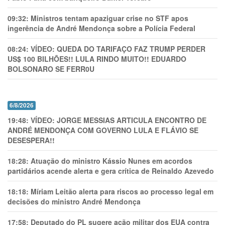
09:32:
Ministros tentam apaziguar crise no STF apos
ingerência de André Mendonça sobre a Polícia Federal
08:24:
VÍDEO: QUEDA DO TARIFAÇO FAZ TRUMP PERDER
US$ 100 BILHÕES!! LULA RINDO MUITO!! EDUARDO
BOLSONARO SE FERR0U
6/8/2026
19:48:
VÍDEO: JORGE MESSIAS ARTICULA ENCONTRO DE
ANDRÉ MENDONÇA COM GOVERNO LULA E FLÁVIO SE
DESESPERA!!
18:28:
Atuação do ministro Kássio Nunes em acordos
partidários acende alerta e gera crítica de Reinaldo Azevedo
18:18:
Míriam Leitão alerta para riscos ao processo legal em
decisões do ministro André Mendonça
17:58:
Deputado do PL sugere ação militar dos EUA contra