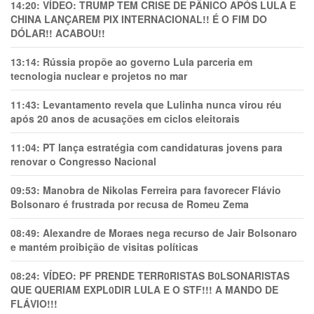
14:20:
VÍDEO: TRUMP TEM CRlSE DE PÂNlCO APÓS LULA E
CHINA LANÇAREM PIX INTERNACIONAL!! É O FIM DO
DÓLAR!! ACABOU!!
13:14:
Rússia propõe ao governo Lula parceria em
tecnologia nuclear e projetos no mar
11:43:
Levantamento revela que Lulinha nunca virou réu
após 20 anos de acusações em ciclos eleitorais
11:04:
PT lança estratégia com candidaturas jovens para
renovar o Congresso Nacional
09:53:
Manobra de Nikolas Ferreira para favorecer Flávio
Bolsonaro é frustrada por recusa de Romeu Zema
08:49:
Alexandre de Moraes nega recurso de Jair Bolsonaro
e mantém proibição de visitas políticas
08:24:
VÍDEO: PF PRENDE TERR0RlSTAS B0LSONARlSTAS
QUE QUERIAM EXPL0DlR LULA E O STF!!! A MANDO DE
FLÁVIO!!!