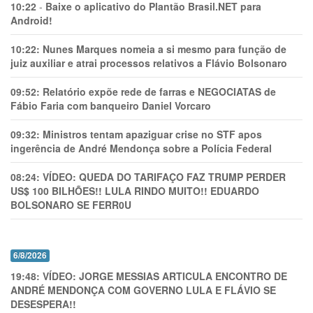
10:22
-
Baixe o aplicativo do Plantão Brasil.NET para
Android!
10:22:
Nunes Marques nomeia a si mesmo para função de
juiz auxiliar e atrai processos relativos a Flávio Bolsonaro
09:52:
Relatório expõe rede de farras e NEGOCIATAS de
Fábio Faria com banqueiro Daniel Vorcaro
09:32:
Ministros tentam apaziguar crise no STF apos
ingerência de André Mendonça sobre a Polícia Federal
08:24:
VÍDEO: QUEDA DO TARIFAÇO FAZ TRUMP PERDER
US$ 100 BILHÕES!! LULA RINDO MUITO!! EDUARDO
BOLSONARO SE FERR0U
6/8/2026
19:48:
VÍDEO: JORGE MESSIAS ARTICULA ENCONTRO DE
ANDRÉ MENDONÇA COM GOVERNO LULA E FLÁVIO SE
DESESPERA!!