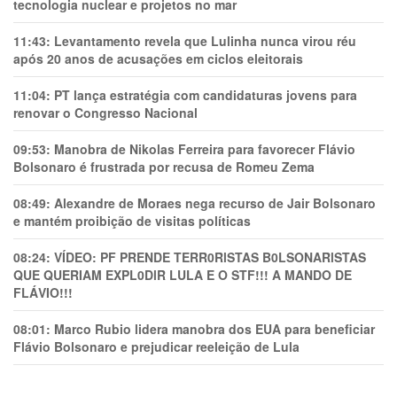
tecnologia nuclear e projetos no mar
11:43:
Levantamento revela que Lulinha nunca virou réu
após 20 anos de acusações em ciclos eleitorais
11:04:
PT lança estratégia com candidaturas jovens para
renovar o Congresso Nacional
09:53:
Manobra de Nikolas Ferreira para favorecer Flávio
Bolsonaro é frustrada por recusa de Romeu Zema
08:49:
Alexandre de Moraes nega recurso de Jair Bolsonaro
e mantém proibição de visitas políticas
08:24:
VÍDEO: PF PRENDE TERR0RlSTAS B0LSONARlSTAS
QUE QUERIAM EXPL0DlR LULA E O STF!!! A MANDO DE
FLÁVIO!!!
08:01:
Marco Rubio lidera manobra dos EUA para beneficiar
Flávio Bolsonaro e prejudicar reeleição de Lula