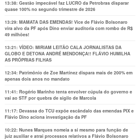
13:38:
Gestão impecável faz LUCRO da Petrobras disparar
quase 100% no segundo trimestre de 2026
13:29:
MAMATA DAS EMENDAS! Vice de Flávio Bolsonaro
vira alvo da PF após Dino enviar auditoria com rombo de R$
49 milhões!
13:21:
VÍDEO: MIRIAM LEITÃO CALA JORNALISTAS DA
GLOBO E DETONA ANDRÉ MENDONÇA!! FLÁVIO HUMILHA
AS PRÓPRIAS FILHAS
12:34:
Patrimônio de Zoe Martínez dispara mais de 200% em
apenas dois anos no mandato
11:41:
Rogério Marinho tenta envolver cúpula do governo e
vai ao STF por quebra de sigilo de Marcola
11:17:
Devassa do TCU expõe escândalo das emendas PIX e
Flávio Dino aciona investigação da PF
10:22:
Nunes Marques nomeia a si mesmo para função de
juiz auxiliar e atrai processos relativos a Flávio Bolsonaro