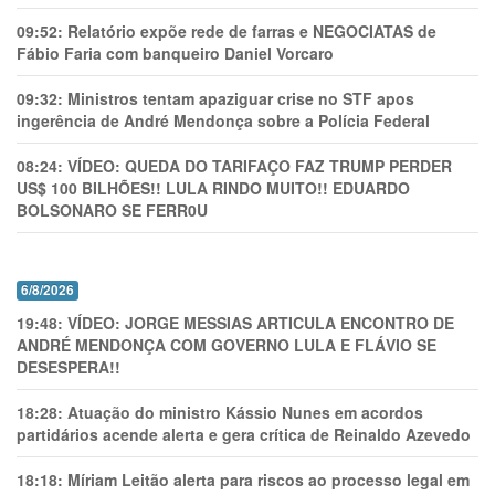
09:52:
Relatório expõe rede de farras e NEGOCIATAS de
Fábio Faria com banqueiro Daniel Vorcaro
09:32:
Ministros tentam apaziguar crise no STF apos
ingerência de André Mendonça sobre a Polícia Federal
08:24:
VÍDEO: QUEDA DO TARIFAÇO FAZ TRUMP PERDER
US$ 100 BILHÕES!! LULA RINDO MUITO!! EDUARDO
BOLSONARO SE FERR0U
6/8/2026
19:48:
VÍDEO: JORGE MESSIAS ARTICULA ENCONTRO DE
ANDRÉ MENDONÇA COM GOVERNO LULA E FLÁVIO SE
DESESPERA!!
18:28:
Atuação do ministro Kássio Nunes em acordos
partidários acende alerta e gera crítica de Reinaldo Azevedo
18:18:
Míriam Leitão alerta para riscos ao processo legal em