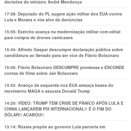
decisões do ministro André Mendonça
17:58:
Deputado do PL sugere ação militar dos EUA contra
Lula e Moraes e vira alvo de denúncias
15:55:
Exército avança na modernização militar com edital
para compra de drones camicases
15:44:
Alfredo Gaspar descumpre declaração pública sobre
candidatura ao Senado para ser vice de Flávio Bolsonaro
15:06:
Flávio Bolsonaro DESCUMPRE promessa e ESCONDE
contas de filme sobre Jair Bolsonaro
14:52:
Avanço da esquerda nos EUA ameaça bases do
movimento MAGA e assusta Donald Trump
14:20:
VÍDEO: TRUMP TEM CRlSE DE PÂNlCO APÓS LULA E
CHINA LANÇAREM PIX INTERNACIONAL!! É O FIM DO
DÓLAR!! ACABOU!!
13:14:
Rússia propõe ao governo Lula parceria em