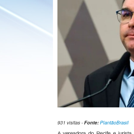
931 visitas -
Fonte:
PlantãoBrasil
A vereadora do Recife e jurista