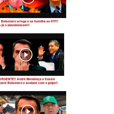
 Bolsonaro arrega e se humilha ao STF!!
s já o abandonaram!!
URGENTE!! André Mendonça e Kássio
raem Bolsonaro e acabam com o golpe!!