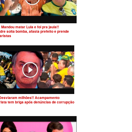
 Mandou matar Lula e foi pra jaula!!
dre solta bomba, afasta prefeito e prende
aristas
Desviaram milhões!! Acampamento
rista tem briga após denúncias de corrupção