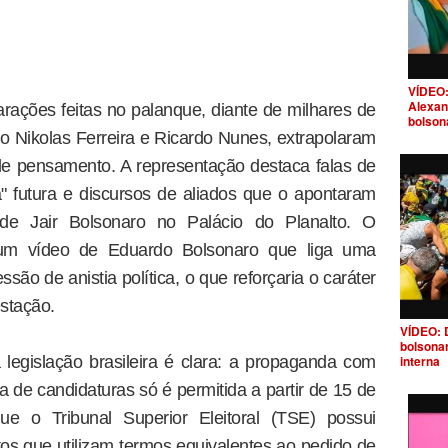
VÍDEO:
Alexan
arações feitas no palanque, diante de milhares de
bolson
o Nikolas Ferreira e Ricardo Nunes, extrapolaram
de pensamento. A representação destaca falas de
a" futura e discursos de aliados que o apontaram
de Jair Bolsonaro no Palácio do Planalto. O
m vídeo de Eduardo Bolsonaro que liga uma
são de anistia política, o que reforçaria o caráter
estação.
VÍDEO: 
bolsona
legislação brasileira é clara: a propaganda com
interna
 de candidaturas só é permitida a partir de 15 de
ue o Tribunal Superior Eleitoral (TSE) possui
tos que utilizam termos equivalentes ao pedido de