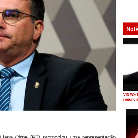
Notí
VÍDEO: 
renunci
 Liana Cirne (PT) protocolou uma representação