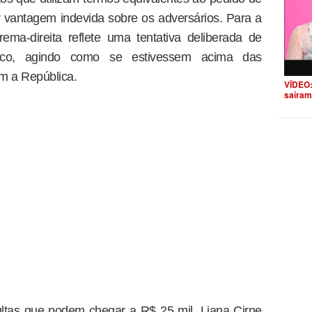
ar vantagem indevida sobre os adversários. Para a
ema-direita reflete uma tentativa deliberada de
ático, agindo como se estivessem acima das
em a República.
VÍDEO:
saíram
ltas que podem chegar a R$ 25 mil, Liana Cirne