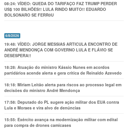
08:24:
VÍDEO: QUEDA DO TARIFAÇO FAZ TRUMP PERDER
US$ 100 BILHÕES!! LULA RINDO MUITO!! EDUARDO
BOLSONARO SE FERR0U
6/8/2026
19:48:
VÍDEO: JORGE MESSIAS ARTICULA ENCONTRO DE
ANDRÉ MENDONÇA COM GOVERNO LULA E FLÁVIO SE
DESESPERA!!
18:28:
Atuação do ministro Kássio Nunes em acordos
partidários acende alerta e gera crítica de Reinaldo Azevedo
18:18:
Míriam Leitão alerta para riscos ao processo legal em
decisões do ministro André Mendonça
17:58:
Deputado do PL sugere ação militar dos EUA contra
Lula e Moraes e vira alvo de denúncias
15:55:
Exército avança na modernização militar com edital
para compra de drones camicases