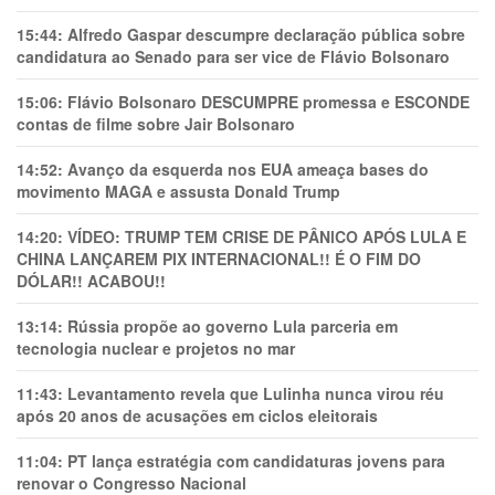
15:44:
Alfredo Gaspar descumpre declaração pública sobre
candidatura ao Senado para ser vice de Flávio Bolsonaro
15:06:
Flávio Bolsonaro DESCUMPRE promessa e ESCONDE
contas de filme sobre Jair Bolsonaro
14:52:
Avanço da esquerda nos EUA ameaça bases do
movimento MAGA e assusta Donald Trump
14:20:
VÍDEO: TRUMP TEM CRlSE DE PÂNlCO APÓS LULA E
CHINA LANÇAREM PIX INTERNACIONAL!! É O FIM DO
DÓLAR!! ACABOU!!
13:14:
Rússia propõe ao governo Lula parceria em
tecnologia nuclear e projetos no mar
11:43:
Levantamento revela que Lulinha nunca virou réu
após 20 anos de acusações em ciclos eleitorais
11:04:
PT lança estratégia com candidaturas jovens para
renovar o Congresso Nacional