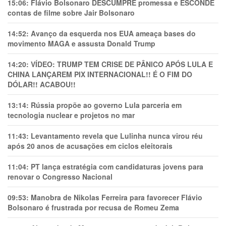
15:06:
Flávio Bolsonaro DESCUMPRE promessa e ESCONDE
contas de filme sobre Jair Bolsonaro
14:52:
Avanço da esquerda nos EUA ameaça bases do
movimento MAGA e assusta Donald Trump
14:20:
VÍDEO: TRUMP TEM CRlSE DE PÂNlCO APÓS LULA E
CHINA LANÇAREM PIX INTERNACIONAL!! É O FIM DO
DÓLAR!! ACABOU!!
13:14:
Rússia propõe ao governo Lula parceria em
tecnologia nuclear e projetos no mar
11:43:
Levantamento revela que Lulinha nunca virou réu
após 20 anos de acusações em ciclos eleitorais
11:04:
PT lança estratégia com candidaturas jovens para
renovar o Congresso Nacional
09:53:
Manobra de Nikolas Ferreira para favorecer Flávio
Bolsonaro é frustrada por recusa de Romeu Zema