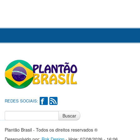
REDES SOCIAIS:
Buscar
Notícias do Flamengo
Notícias do Corinthians
Plantão Brasil - Todos os direitos reservados ®
Desenvolvido por:
Rok Design
- Hoje: 07/08/2026 - 16:06