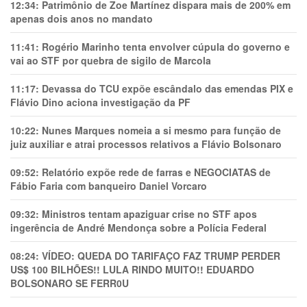
12:34:
Patrimônio de Zoe Martínez dispara mais de 200% em
apenas dois anos no mandato
11:41:
Rogério Marinho tenta envolver cúpula do governo e
vai ao STF por quebra de sigilo de Marcola
11:17:
Devassa do TCU expõe escândalo das emendas PIX e
Flávio Dino aciona investigação da PF
10:22:
Nunes Marques nomeia a si mesmo para função de
juiz auxiliar e atrai processos relativos a Flávio Bolsonaro
09:52:
Relatório expõe rede de farras e NEGOCIATAS de
Fábio Faria com banqueiro Daniel Vorcaro
09:32:
Ministros tentam apaziguar crise no STF apos
ingerência de André Mendonça sobre a Polícia Federal
08:24:
VÍDEO: QUEDA DO TARIFAÇO FAZ TRUMP PERDER
US$ 100 BILHÕES!! LULA RINDO MUITO!! EDUARDO
BOLSONARO SE FERR0U